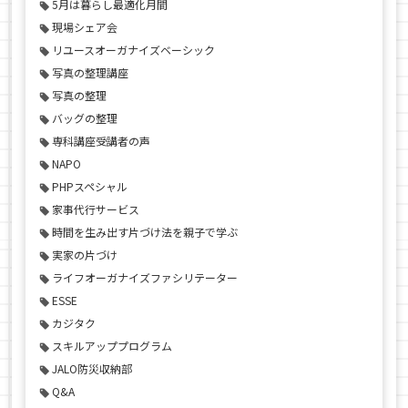
5月は暮らし最適化月間
現場シェア会
リユースオーガナイズベーシック
写真の整理講座
写真の整理
バッグの整理
専科講座受講者の声
NAPO
PHPスペシャル
家事代行サービス
時間を生み出す片づけ法を親子で学ぶ
実家の片づけ
ライフオーガナイズファシリテーター
ESSE
カジタク
スキルアッププログラム
JALO防災収納部
Q&A