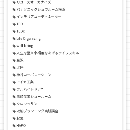
リユースオーガナイズ
パナソニックショウルーム横浜
インテリアコーディネーター
TED
TEDx
Life Organizing
well-being
人生を整え幸福度をあげるライフスキル
金沢
北陸
神谷コーポレーション
アイカ工業
フルハイトドア®
黒崎産業ショールーム
クロワッサン
収納プランニング実践講座
起業
HAPO