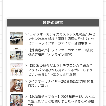
最新の記事
“ライフオーガナイズでストレスを軽減”UAゼ
ンセン岐阜支部様「家庭と職場の片づけ」セ
ミナー～ライフオーガナイザー活動事例〜
【受講者の声】ライフオーガナイザー2級資
格認定講座（オンライン開催）
【SDGs委員会だより】テフロン派？鉄派？
フライパン選びから見えてくる“私にちょう
どいい暮らし”～エシカル料理部
ライフオーガナイザー2級資格認定講座 開催
日程のご案内
【北海道チャプター】2026年後半戦、みんな
で整えたいことを語りました～ゆきこの部屋
7月