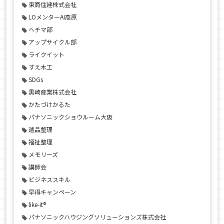
東商住建株式会社
LOメンターAI高原
ヘチマ部
アップサイクル部
ライクイット
すえ木工
SDGs
黒崎産業株式会社
かたづけかるた
パナソニックショウルーム大阪
遺品整理
福祉整理
メモリーズ
講師会
ビジネススキル
早得キャンペーン
like-it®
パナソニックハウジングソリューションズ株式会社