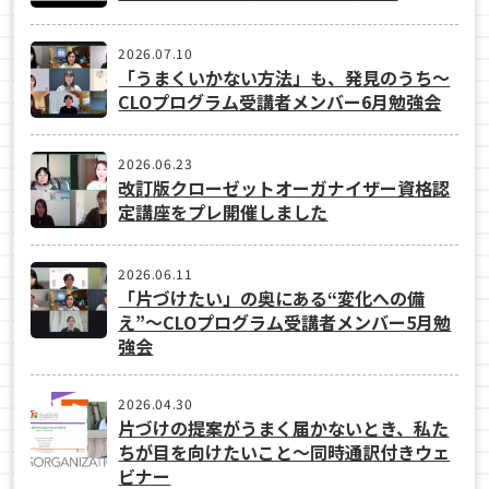
2026.07.10
「うまくいかない方法」も、発見のうち〜
CLOプログラム受講者メンバー6月勉強会
2026.06.23
改訂版クローゼットオーガナイザー資格認
定講座をプレ開催しました
2026.06.11
「片づけたい」の奥にある“変化への備
え”〜CLOプログラム受講者メンバー5月勉
強会
2026.04.30
片づけの提案がうまく届かないとき、私た
ちが目を向けたいこと〜同時通訳付きウェ
ビナー