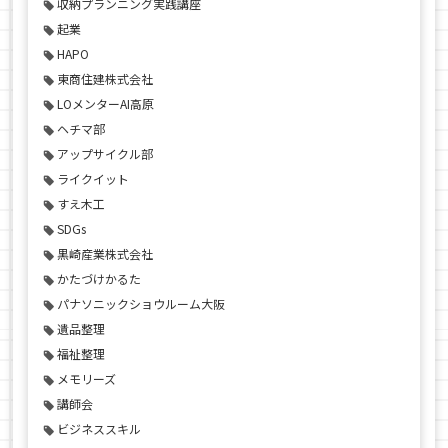
収納プランニング実践講座
起業
HAPO
東商住建株式会社
LOメンターAI高原
ヘチマ部
アップサイクル部
ライクイット
すえ木工
SDGs
黒崎産業株式会社
かたづけかるた
パナソニックショウルーム大阪
遺品整理
福祉整理
メモリーズ
講師会
ビジネススキル