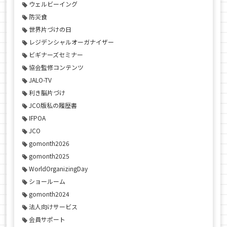
ウェルビーイング
防災食
世界片づけの日
レジデンシャルオーガナイザー
ビギナーズセミナー
協会監修コンテンツ
JALO-TV
利き脳片づけ
JCO版私の履歴書
IFPOA
JCO
gomonth2026
gomonth2025
WorldOrganizingDay
ショールーム
gomonth2024
法人向けサービス
会員サポート