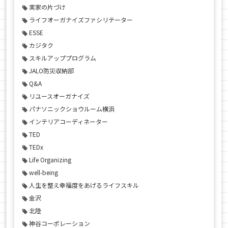
実家の片づけ
ライフオーガナイズファシリテーター
ESSE
カジタク
スキルアッププログラム
JALO防災収納部
Q&A
リユースオーガナイズ
パナソニックショウルーム横浜
インテリアコーディネーター
TED
TEDx
Life Organizing
well-being
人生を整え幸福度をあげるライフスキル
金沢
北陸
神谷コーポレーション