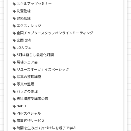
スキルアップセミナー
洗濯動線
建築知識
エクスナレッジ
全国チャプタースタッフオンラインミーティング
玄関収納
LOカフェ
5月は暮らし最適化月間
現場シェア会
リユースオーガナイズベーシック
写真の整理講座
写真の整理
バッグの整理
専科講座受講者の声
NAPO
PHPスペシャル
家事代行サービス
時間を生み出す片づけ法を親子で学ぶ