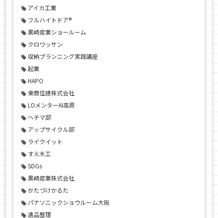
アイカ工業
フルハイトドア®
黒崎産業ショールーム
クロワッサン
収納プランニング実践講座
起業
HAPO
東商住建株式会社
LOメンターAI高原
ヘチマ部
アップサイクル部
ライクイット
すえ木工
SDGs
黒崎産業株式会社
かたづけかるた
パナソニックショウルーム大阪
遺品整理