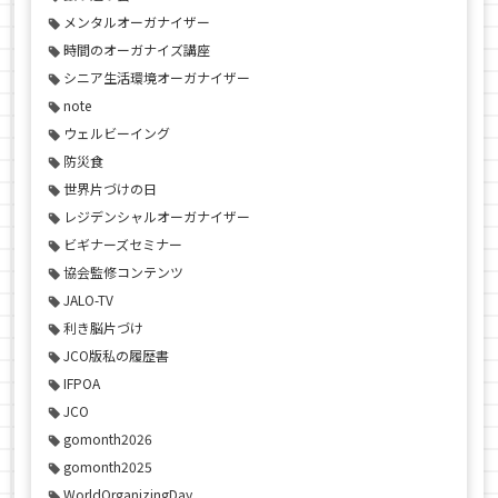
メンタルオーガナイザー
時間のオーガナイズ講座
シニア生活環境オーガナイザー
note
ウェルビーイング
防災食
世界片づけの日
レジデンシャルオーガナイザー
ビギナーズセミナー
協会監修コンテンツ
JALO-TV
利き脳片づけ
JCO版私の履歴書
IFPOA
JCO
gomonth2026
gomonth2025
WorldOrganizingDay