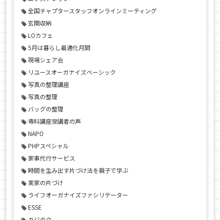
全国チャプタースタッフオンラインミーティング
玄関収納
LOカフェ
5月は暮らし最適化月間
現場シェア会
リユースオーガナイズベーシック
写真の整理講座
写真の整理
バッグの整理
専科講座受講者の声
NAPO
PHPスペシャル
家事代行サービス
時間を生み出す片づけ法を親子で学ぶ
実家の片づけ
ライフオーガナイズファシリテーター
ESSE
カジタク