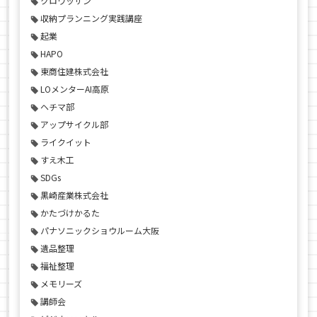
クロワッサン
収納プランニング実践講座
起業
HAPO
東商住建株式会社
LOメンターAI高原
ヘチマ部
アップサイクル部
ライクイット
すえ木工
SDGs
黒崎産業株式会社
かたづけかるた
パナソニックショウルーム大阪
遺品整理
福祉整理
メモリーズ
講師会