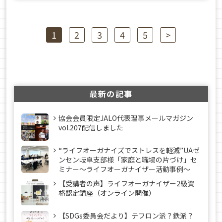
1
2
3
4
5
>
最新の記事
協会会員限定JALO代表理事メールマガジン
vol.207配信しました
“ライフオーガナイズでストレスを軽減”UAゼ
ンセン岐阜支部様「家庭と職場の片づけ」セ
ミナー～ライフオーガナイザー活動事例〜
【受講者の声】ライフオーガナイザー2級資
格認定講座（オンライン開催）
【SDGs委員会だより】テフロン派？鉄派？