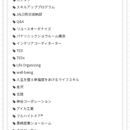
スキルアッププログラム
JALO防災収納部
Q&A
リユースオーガナイズ
パナソニックショウルーム横浜
インテリアコーディネーター
TED
TEDx
Life Organizing
well-being
人生を整え幸福度をあげるライフスキル
金沢
北陸
神谷コーポレーション
アイカ工業
フルハイトドア®
黒崎産業ショールーム