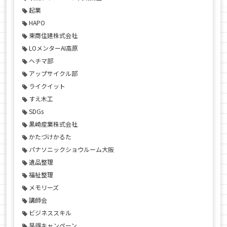
起業
HAPO
東商住建株式会社
LOメンターAI高原
ヘチマ部
アップサイクル部
ライクイット
すえ木工
SDGs
黒崎産業株式会社
かたづけかるた
パナソニックショウルーム大阪
遺品整理
福祉整理
メモリーズ
講師会
ビジネススキル
早得キャンペーン