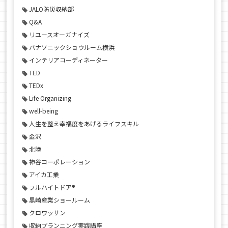
JALO防災収納部
Q&A
リユースオーガナイズ
パナソニックショウルーム横浜
インテリアコーディネーター
TED
TEDx
Life Organizing
well-being
人生を整え幸福度をあげるライフスキル
金沢
北陸
神谷コーポレーション
アイカ工業
フルハイトドア®
黒崎産業ショールーム
クロワッサン
収納プランニング実践講座