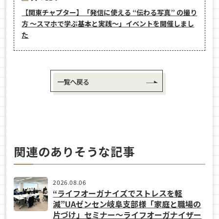
【関東チャプター】「発信に使える “伝わる写真” の撮り
方 ～スマホで学ぶ基本と実践～」イベントを開催しまし
た
一覧へ戻る
関連のありそうな記事
2026.08.06
“ライフオーガナイズでストレスを軽
減”UAゼンセン岐阜支部様「家庭と職場の
片づけ」セミナー～ライフオーガナイザー