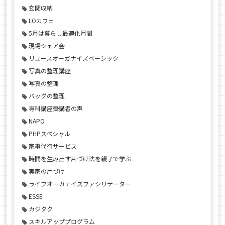
玄関収納
LOカフェ
5月は暮らし最適化月間
現場シェア会
リユースオーガナイズベーシック
写真の整理講座
写真の整理
バッグの整理
専科講座受講者の声
NAPO
PHPスペシャル
家事代行サービス
時間を生み出す片づけ法を親子で学ぶ
実家の片づけ
ライフオーガナイズファシリテーター
ESSE
カジタク
スキルアッププログラム