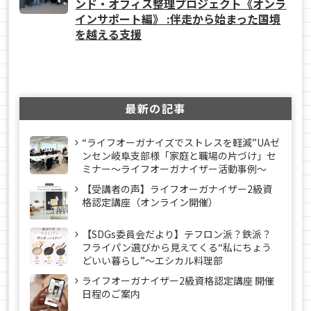
ンド・オフィス整理プロジェクト《オンラ
インサポート編》 :伴走から始まった国境
を越える支援
最新の記事
“ライフオーガナイズでストレスを軽減”UAゼ
ンセン岐阜支部様「家庭と職場の片づけ」セ
ミナー～ライフオーガナイザー活動事例〜
【受講者の声】ライフオーガナイザー2級資
格認定講座（オンライン開催）
【SDGs委員会だより】テフロン派？鉄派？
フライパン選びから見えてくる“私にちょう
どいい暮らし”～エシカル料理部
ライフオーガナイザー2級資格認定講座 開催
日程のご案内