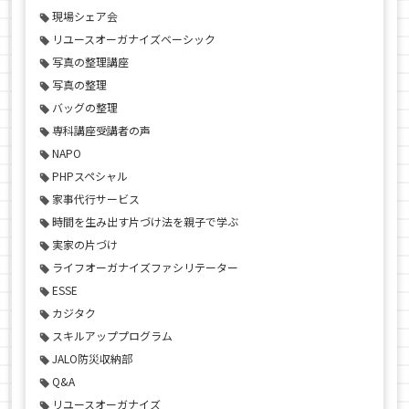
現場シェア会
リユースオーガナイズベーシック
写真の整理講座
写真の整理
バッグの整理
専科講座受講者の声
NAPO
PHPスペシャル
家事代行サービス
時間を生み出す片づけ法を親子で学ぶ
実家の片づけ
ライフオーガナイズファシリテーター
ESSE
カジタク
スキルアッププログラム
JALO防災収納部
Q&A
リユースオーガナイズ