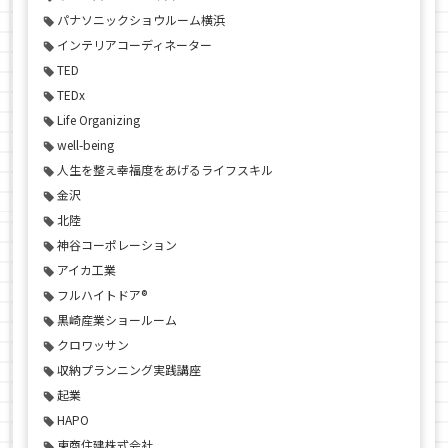
パナソニックショウルーム横浜
インテリアコーディネーター
TED
TEDx
Life Organizing
well-being
人生を整え幸福度をあげるライフスキル
金沢
北陸
神谷コーポレーション
アイカ工業
フルハイトドア®
黒崎産業ショールーム
クロワッサン
収納プランニング実践講座
起業
HAPO
東商住建株式会社