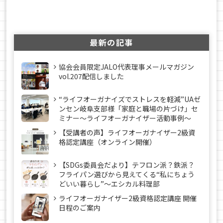
最新の記事
協会会員限定JALO代表理事メールマガジン
vol.207配信しました
“ライフオーガナイズでストレスを軽減”UAゼ
ンセン岐阜支部様「家庭と職場の片づけ」セ
ミナー～ライフオーガナイザー活動事例〜
【受講者の声】ライフオーガナイザー2級資
格認定講座（オンライン開催）
【SDGs委員会だより】テフロン派？鉄派？
フライパン選びから見えてくる“私にちょう
どいい暮らし”～エシカル料理部
ライフオーガナイザー2級資格認定講座 開催
日程のご案内