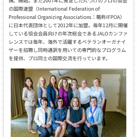
携、開始。また
2007
年に発足した片づけのプロの協会
の国際連盟（International Federation of
Professional Organizing Associations：略称
IFPOA
）
に日本代表団体として
2012
年に加盟。毎年
12
月に開催
している協会会員向けの年次総会である
JALO
カンファ
レンスでは毎年、海外で活躍するベテランオーガナイ
ザーを招聘し同時通訳を用いての専門的なプログラム
を提供、プロ同士の国際交流を行っています。