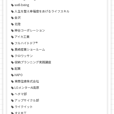
well-being
人生を整え幸福度をあげるライフスキル
金沢
北陸
神谷コーポレーション
アイカ工業
フルハイトドア®
黒崎産業ショールーム
クロワッサン
収納プランニング実践講座
起業
HAPO
東商住建株式会社
LOメンターAI高原
ヘチマ部
アップサイクル部
ライクイット
すえ木工