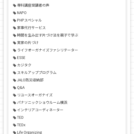
専科講座受講者の声
NAPO
PHPスペシャル
家事代行サービス
時間を生み出す片づけ法を親子で学ぶ
実家の片づけ
ライフオーガナイズファシリテーター
ESSE
カジタク
スキルアッププログラム
JALO防災収納部
Q&A
リユースオーガナイズ
パナソニックショウルーム横浜
インテリアコーディネーター
TED
TEDx
Life Organizing