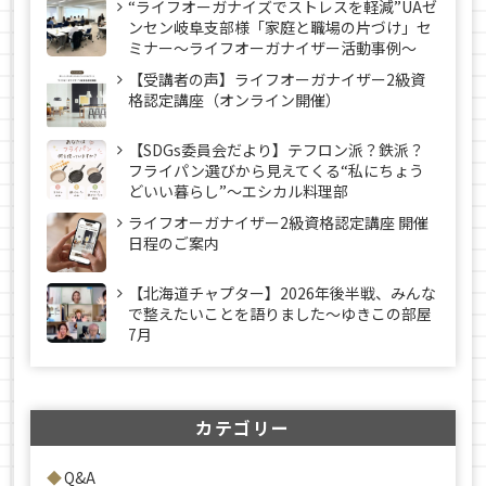
“ライフオーガナイズでストレスを軽減”UAゼ
ンセン岐阜支部様「家庭と職場の片づけ」セ
ミナー～ライフオーガナイザー活動事例〜
【受講者の声】ライフオーガナイザー2級資
格認定講座（オンライン開催）
【SDGs委員会だより】テフロン派？鉄派？
フライパン選びから見えてくる“私にちょう
どいい暮らし”～エシカル料理部
ライフオーガナイザー2級資格認定講座 開催
日程のご案内
【北海道チャプター】2026年後半戦、みんな
で整えたいことを語りました～ゆきこの部屋
7月
カテゴリー
Q&A