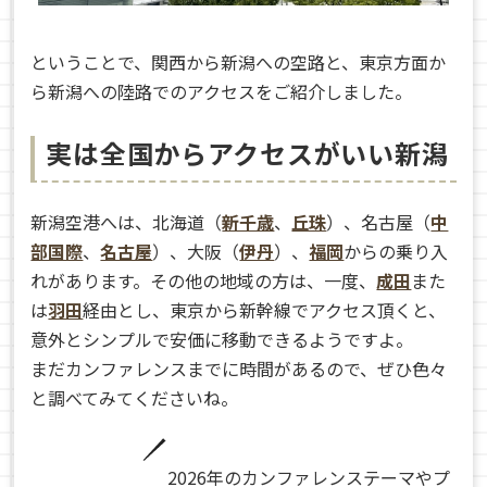
ということで、関西から新潟への空路と、東京方面か
ら新潟への陸路でのアクセスをご紹介しました。
実は全国からアクセスがいい新潟
新潟空港へは、北海道（
新千歳
、
丘珠
）、名古屋（
中
部国際
、
名古屋
）、大阪（
伊丹
）、
福岡
からの乗り入
れがあります。その他の地域の方は、一度、
成田
また
は
羽田
経由とし、東京から新幹線でアクセス頂くと、
意外とシンプルで安価に移動できるようですよ。
まだカンファレンスまでに時間があるので、ぜひ色々
と調べてみてくださいね。
2026年のカンファレンステーマやプ