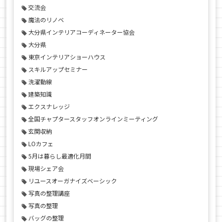
交流会
魔法のリノベ
大分県インテリアコーディネーター協会
大分県
東京インテリアショーハウス
スキルアップセミナー
洗濯動線
建築知識
エクスナレッジ
全国チャプタースタッフオンラインミーティング
玄関収納
LOカフェ
5月は暮らし最適化月間
現場シェア会
リユースオーガナイズベーシック
写真の整理講座
写真の整理
バッグの整理