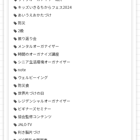
キッズいきるちからフェス2024
あいうえおかたづけ
防災
2級
振り返り会
メンタルオーガナイザー
時間のオーガナイズ講座
シニア生活環境オーガナイザー
note
ウェルビーイング
防災食
世界片づけの日
レジデンシャルオーガナイザー
ビギナーズセミナー
協会監修コンテンツ
JALO-TV
利き脳片づけ
JCO版私の履歴書