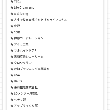
TEDx
Life Organizing
well-being
人生を整え幸福度をあげるライフスキル
金沢
北陸
神谷コーポレーション
アイカ工業
フルハイトドア®
黒崎産業ショールーム
クロワッサン
収納プランニング実践講座
起業
HAPO
東商住建株式会社
LOメンターAI高原
ヘチマ部
アップサイクル部