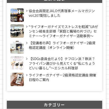
協会会員限定JALO代表理事メールマガジン
vol.207配信しました
“ライフオーガナイズでストレスを軽減”UAゼ
ンセン岐阜支部様「家庭と職場の片づけ」セ
ミナー～ライフオーガナイザー活動事例〜
【受講者の声】ライフオーガナイザー2級資
格認定講座（オンライン開催）
【SDGs委員会だより】テフロン派？鉄派？
フライパン選びから見えてくる“私にちょう
どいい暮らし”～エシカル料理部
ライフオーガナイザー2級資格認定講座 開催
日程のご案内
カテゴリー