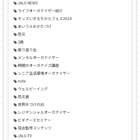
JALO NEWS
ライフオーガナイザー紹介
キッズいきるちからフェス2024
あいうえおかたづけ
防災
2級
振り返り会
メンタルオーガナイザー
時間のオーガナイズ講座
シニア生活環境オーガナイザー
note
ウェルビーイング
防災食
世界片づけの日
レジデンシャルオーガナイザー
ビギナーズセミナー
協会監修コンテンツ
JALO-TV