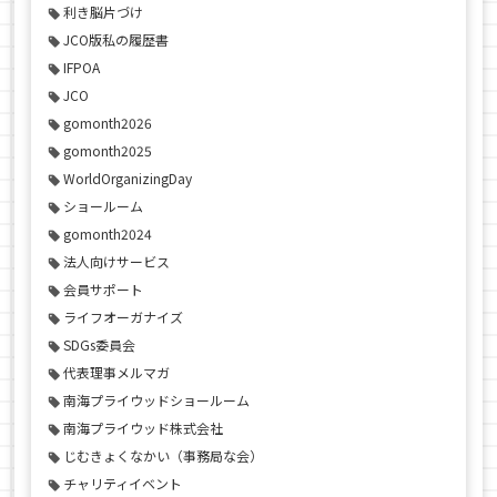
利き脳片づけ
JCO版私の履歴書
IFPOA
JCO
gomonth2026
gomonth2025
WorldOrganizingDay
ショールーム
gomonth2024
法人向けサービス
会員サポート
ライフオーガナイズ
SDGs委員会
代表理事メルマガ
南海プライウッドショールーム
南海プライウッド株式会社
じむきょくなかい（事務局な会）
チャリティイベント