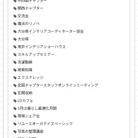
中四国チャプター
関西チャプター
交流会
魔法のリノベ
大分県インテリアコーディネーター協会
大分県
東京インテリアショーハウス
スキルアップセミナー
洗濯動線
建築知識
エクスナレッジ
全国チャプタースタッフオンラインミーティング
玄関収納
LOカフェ
5月は暮らし最適化月間
現場シェア会
リユースオーガナイズベーシック
写真の整理講座