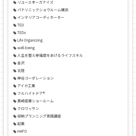
リユースオーガナイズ
パナソニックショウルーム横浜
インテリアコーディネーター
TED
TEDx
Life Organizing
well-being
人生を整え幸福度をあげるライフスキル
金沢
北陸
神谷コーポレーション
アイカ工業
フルハイトドア®
黒崎産業ショールーム
クロワッサン
収納プランニング実践講座
起業
HAPO