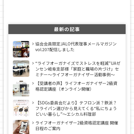
最新の記事
協会会員限定JALO代表理事メールマガジン
vol.207配信しました
“ライフオーガナイズでストレスを軽減”UAゼ
ンセン岐阜支部様「家庭と職場の片づけ」セ
ミナー～ライフオーガナイザー活動事例〜
【受講者の声】ライフオーガナイザー2級資
格認定講座（オンライン開催）
【SDGs委員会だより】テフロン派？鉄派？
フライパン選びから見えてくる“私にちょう
どいい暮らし”～エシカル料理部
ライフオーガナイザー2級資格認定講座 開催
日程のご案内