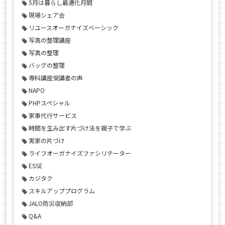
5月は暮らし最適化月間
現場シェア会
リユースオーガナイズベーシック
写真の整理講座
写真の整理
バッグの整理
専科講座受講者の声
NAPO
PHPスペシャル
家事代行サービス
時間を生み出す片づけ法を親子で学ぶ
実家の片づけ
ライフオーガナイズファシリテーター
ESSE
カジタク
スキルアッププログラム
JALO防災収納部
Q&A