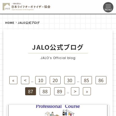
HOME
JALO公式ブログ
JALO公式ブログ
JALO’s Official blog
«
<
10
20
30
85
86
...
...
87
88
89
>
»
...