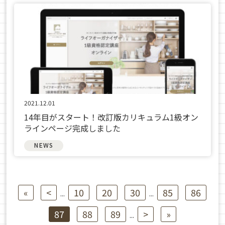
2021.12.01
14年目がスタート！改訂版カリキュラム1級オン
ラインページ完成しました
NEWS
«
<
10
20
30
85
86
...
...
87
88
89
>
»
...