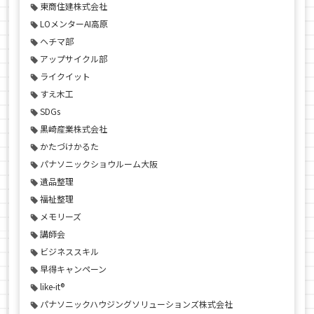
東商住建株式会社
LOメンターAI高原
ヘチマ部
アップサイクル部
ライクイット
すえ木工
SDGs
黒崎産業株式会社
かたづけかるた
パナソニックショウルーム大阪
遺品整理
福祉整理
メモリーズ
講師会
ビジネススキル
早得キャンペーン
like-it®
パナソニックハウジングソリューションズ株式会社