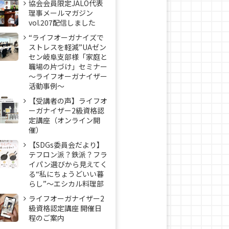
協会会員限定JALO代表
理事メールマガジン
vol.207配信しました
“ライフオーガナイズで
ストレスを軽減”UAゼン
セン岐阜支部様「家庭と
職場の片づけ」セミナー
～ライフオーガナイザー
活動事例〜
【受講者の声】ライフオ
ーガナイザー2級資格認
定講座（オンライン開
催）
【SDGs委員会だより】
テフロン派？鉄派？フラ
イパン選びから見えてく
る“私にちょうどいい暮
らし”～エシカル料理部
ライフオーガナイザー2
級資格認定講座 開催日
程のご案内