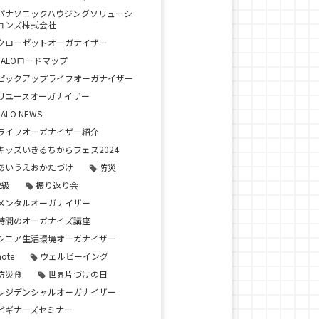
パナソニックハウジングソリューシ
ョンズ株式会社
クローゼットオーガナイザー
JALOロードマップ
ピックアップライフオーガナイザー
リユースオーガナイザー
JALO NEWS
ライフオーガナイザー紹介
キッズいきるちからフェス2024
あいうえおかたづけ
防災
2級
振り返り会
メンタルオーガナイザー
時間のオーガナイズ講座
シニア生活環境オーガナイザー
note
ウェルビーイング
防災食
世界片づけの日
レジデンシャルオーガナイザー
ビギナーズセミナー