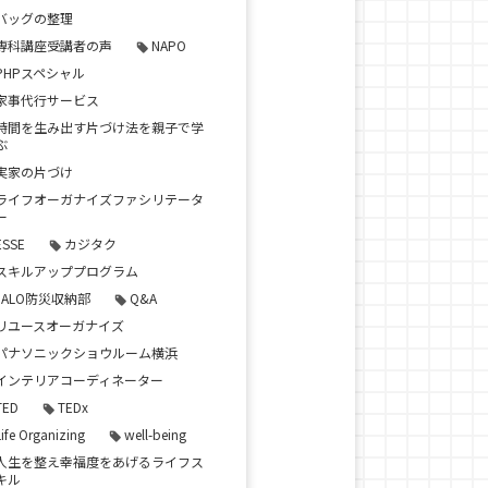
バッグの整理
専科講座受講者の声
NAPO
PHPスペシャル
家事代行サービス
時間を生み出す片づけ法を親子で学
ぶ
実家の片づけ
ライフオーガナイズファシリテータ
ー
ESSE
カジタク
スキルアッププログラム
JALO防災収納部
Q&A
リユースオーガナイズ
パナソニックショウルーム横浜
インテリアコーディネーター
TED
TEDx
Life Organizing
well-being
人生を整え幸福度をあげるライフス
キル