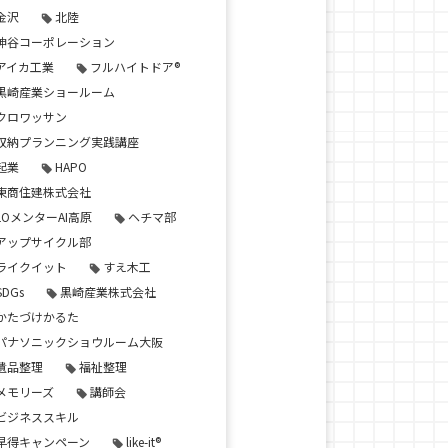
金沢
北陸
神谷コーポレーション
アイカ工業
フルハイトドア®
黒崎産業ショールーム
クロワッサン
収納プランニング実践講座
起業
HAPO
東商住建株式会社
LOメンターAI高原
ヘチマ部
アップサイクル部
ライクイット
すえ木工
SDGs
黒崎産業株式会社
かたづけかるた
パナソニックショウルーム大阪
遺品整理
福祉整理
メモリーズ
講師会
ビジネススキル
早得キャンペーン
like-it®