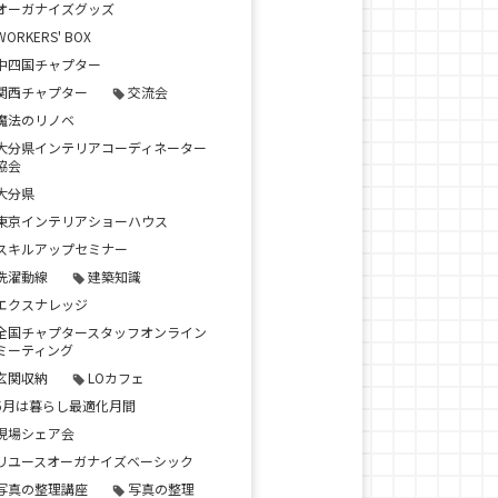
オーガナイズグッズ
WORKERS' BOX
中四国チャプター
関西チャプター
交流会
魔法のリノベ
大分県インテリアコーディネーター
協会
大分県
東京インテリアショーハウス
スキルアップセミナー
洗濯動線
建築知識
エクスナレッジ
全国チャプタースタッフオンライン
ミーティング
玄関収納
LOカフェ
5月は暮らし最適化月間
現場シェア会
リユースオーガナイズベーシック
写真の整理講座
写真の整理