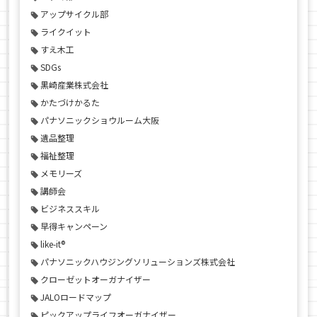
アップサイクル部
ライクイット
すえ木工
SDGs
黒崎産業株式会社
かたづけかるた
パナソニックショウルーム大阪
遺品整理
福祉整理
メモリーズ
講師会
ビジネススキル
早得キャンペーン
like-it®
パナソニックハウジングソリューションズ株式会社
クローゼットオーガナイザー
JALOロードマップ
ピックアップライフオーガナイザー