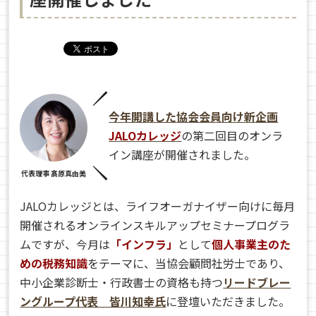
今年開講した協会会員向け新企画
JALOカレッジ
の第二回目のオンラ
イン講座が開催されました。
代表理事 髙原真由美
JALOカレッジとは、
ライフオーガナイザー向けに毎月
開催されるオンラインスキルアップセミナープログラ
ムですが、今月は
「インフラ」
として
個人事業主のた
めの税務知識
をテーマに、
当協会顧問社労士であり、
中小企業診断士・行政書士の資格も持つ
リードブレー
ングループ代表 皆川知幸氏
に登壇いただきました。