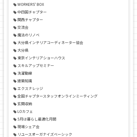
WORKERS' BOX
中四国チャプター
関西チャプター
交流会
魔法のリノベ
大分県インテリアコーディネーター協会
大分県
東京インテリアショーハウス
スキルアップセミナー
洗濯動線
建築知識
エクスナレッジ
全国チャプタースタッフオンラインミーティング
玄関収納
LOカフェ
5月は暮らし最適化月間
現場シェア会
リユースオーガナイズベーシック