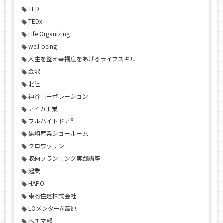
TED
TEDx
Life Organizing
well-being
人生を整え幸福度をあげるライフスキル
金沢
北陸
神谷コーポレーション
アイカ工業
フルハイトドア®
黒崎産業ショールーム
クロワッサン
収納プランニング実践講座
起業
HAPO
東商住建株式会社
LOメンターAI高原
ヘチマ部