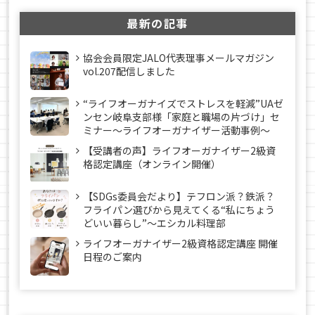
最新の記事
協会会員限定JALO代表理事メールマガジン
vol.207配信しました
“ライフオーガナイズでストレスを軽減”UAゼ
ンセン岐阜支部様「家庭と職場の片づけ」セ
ミナー～ライフオーガナイザー活動事例〜
【受講者の声】ライフオーガナイザー2級資
格認定講座（オンライン開催）
【SDGs委員会だより】テフロン派？鉄派？
フライパン選びから見えてくる“私にちょう
どいい暮らし”～エシカル料理部
ライフオーガナイザー2級資格認定講座 開催
日程のご案内