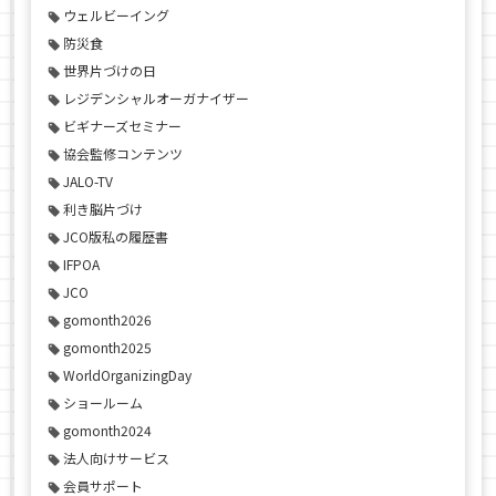
ウェルビーイング
防災食
世界片づけの日
レジデンシャルオーガナイザー
ビギナーズセミナー
協会監修コンテンツ
JALO-TV
利き脳片づけ
JCO版私の履歴書
IFPOA
JCO
gomonth2026
gomonth2025
WorldOrganizingDay
ショールーム
gomonth2024
法人向けサービス
会員サポート