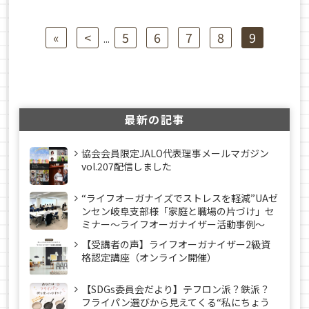
«
<
5
6
7
8
9
...
最新の記事
協会会員限定JALO代表理事メールマガジン
vol.207配信しました
“ライフオーガナイズでストレスを軽減”UAゼ
ンセン岐阜支部様「家庭と職場の片づけ」セ
ミナー～ライフオーガナイザー活動事例〜
【受講者の声】ライフオーガナイザー2級資
格認定講座（オンライン開催）
【SDGs委員会だより】テフロン派？鉄派？
フライパン選びから見えてくる“私にちょう