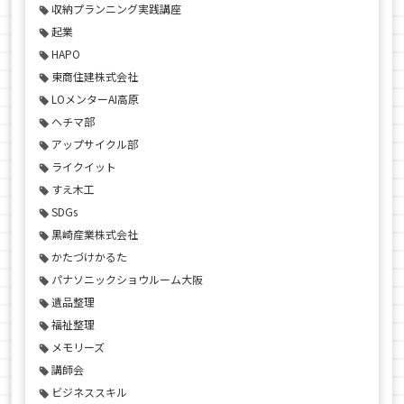
収納プランニング実践講座
起業
HAPO
東商住建株式会社
LOメンターAI高原
ヘチマ部
アップサイクル部
ライクイット
すえ木工
SDGs
黒崎産業株式会社
かたづけかるた
パナソニックショウルーム大阪
遺品整理
福祉整理
メモリーズ
講師会
ビジネススキル