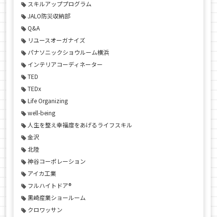
スキルアッププログラム
JALO防災収納部
Q&A
リユースオーガナイズ
パナソニックショウルーム横浜
インテリアコーディネーター
TED
TEDx
Life Organizing
well-being
人生を整え幸福度をあげるライフスキル
金沢
北陸
神谷コーポレーション
アイカ工業
フルハイトドア®
黒崎産業ショールーム
クロワッサン