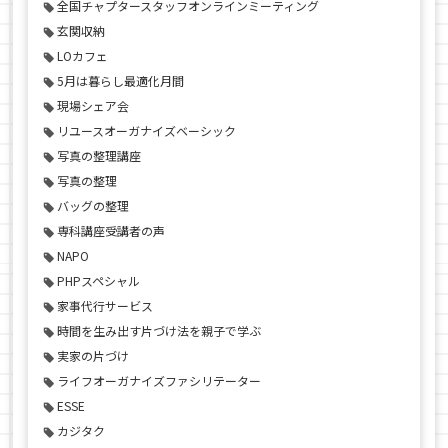
全国チャプタースタッフオンラインミーティング
玄関収納
LOカフェ
5月は暮らし最適化月間
現場シェア会
リユースオーガナイズベーシック
写真の整理講座
写真の整理
バッグの整理
専科講座受講者の声
NAPO
PHPスペシャル
家事代行サービス
時間を生み出す片づけ法を親子で学ぶ
実家の片づけ
ライフオーガナイズファシリテーター
ESSE
カジタク