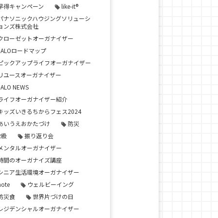
早得キャンペーン
like-it®
パナソニックハウジングソリューシ
ョンズ株式会社
クローゼットオーガナイザー
JALOロードマップ
ピックアップライフオーガナイザー
リユースオーガナイザー
JALO NEWS
ライフオーガナイザー紹介
キッズいきるちからフェス2024
あいうえおかたづけ
防災
2級
振り返り会
メンタルオーガナイザー
時間のオーガナイズ講座
シニア生活環境オーガナイザー
note
ウェルビーイング
防災食
世界片づけの日
レジデンシャルオーガナイザー