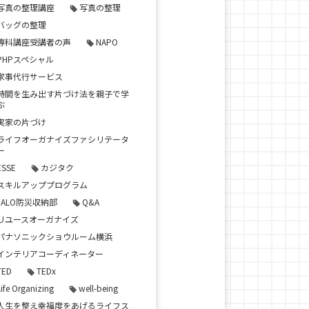
写真の整理講座
写真の整理
バッグの整理
専科講座受講者の声
NAPO
PHPスペシャル
家事代行サービス
時間を生み出す片づけ法を親子で学
ぶ
実家の片づけ
ライフオーガナイズファシリテータ
ー
ESSE
カジタク
スキルアッププログラム
JALO防災収納部
Q&A
リユースオーガナイズ
パナソニックショウルーム横浜
インテリアコーディネーター
TED
TEDx
Life Organizing
well-being
人生を整え幸福度をあげるライフス