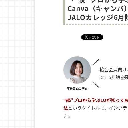
Canva（キャン
JALOカレッジ6
協会会員向け
ジ」6月講座
事務局 山口麻衣
“続”プロから学ぶLOが知って
法
というタイトルで、インフラ
た。