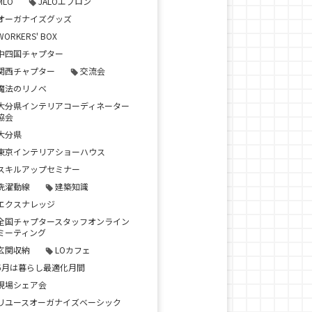
MLO
JALOエプロン
オーガナイズグッズ
WORKERS' BOX
中四国チャプター
関西チャプター
交流会
魔法のリノベ
大分県インテリアコーディネーター
協会
大分県
東京インテリアショーハウス
スキルアップセミナー
洗濯動線
建築知識
エクスナレッジ
全国チャプタースタッフオンライン
ミーティング
玄関収納
LOカフェ
5月は暮らし最適化月間
現場シェア会
リユースオーガナイズベーシック