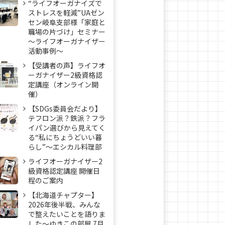
“ライフオーガナイズで
ストレスを軽減”UAゼン
セン岐阜支部様「家庭と
職場の片づけ」セミナー
～ライフオーガナイザー
活動事例〜
【受講者の声】ライフオ
ーガナイザー2級資格認
定講座（オンライン開
催）
【SDGs委員会だより】
テフロン派？鉄派？フラ
イパン選びから見えてく
る“私にちょうどいい暮
らし”～エシカル料理部
ライフオーガナイザー2
級資格認定講座 開催日
程のご案内
【北海道チャプター】
2026年後半戦、みんな
で整えたいことを語りま
した～ゆきこの部屋 7月