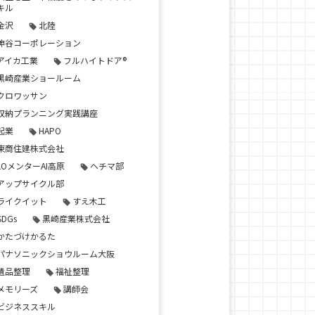
キル
金沢
北陸
神谷コーポレーション
アイカ工業
フルハイトドア®
黒崎産業ショールーム
クロワッサン
収納プランニング実践講座
起業
HAPO
東商住建株式会社
LOメンターAI高原
ヘチマ部
アップサイクル部
ライクイット
すえ木工
SDGs
黒崎産業株式会社
かたづけかるた
パナソニックショウルーム大阪
遺品整理
福祉整理
メモリーズ
講師会
ビジネススキル