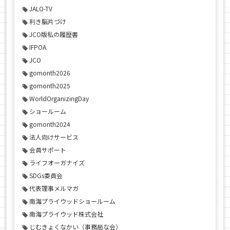
JALO-TV
利き脳片づけ
JCO版私の履歴書
IFPOA
JCO
gomonth2026
gomonth2025
WorldOrganizingDay
ショールーム
gomonth2024
法人向けサービス
会員サポート
ライフオーガナイズ
SDGs委員会
代表理事メルマガ
南海プライウッドショールーム
南海プライウッド株式会社
じむきょくなかい（事務局な会）