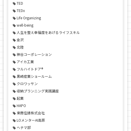
TED
TEDx
Life Organizing
well-being
人生を整え幸福度をあげるライフスキル
金沢
北陸
神谷コーポレーション
アイカ工業
フルハイトドア®
黒崎産業ショールーム
クロワッサン
収納プランニング実践講座
起業
HAPO
東商住建株式会社
LOメンターAI高原
ヘチマ部