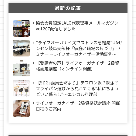
最新の記事
協会会員限定JALO代表理事メールマガジン
vol.207配信しました
“ライフオーガナイズでストレスを軽減”UAゼ
ンセン岐阜支部様「家庭と職場の片づけ」セ
ミナー～ライフオーガナイザー活動事例〜
【受講者の声】ライフオーガナイザー2級資
格認定講座（オンライン開催）
【SDGs委員会だより】テフロン派？鉄派？
フライパン選びから見えてくる“私にちょう
どいい暮らし”～エシカル料理部
ライフオーガナイザー2級資格認定講座 開催
日程のご案内