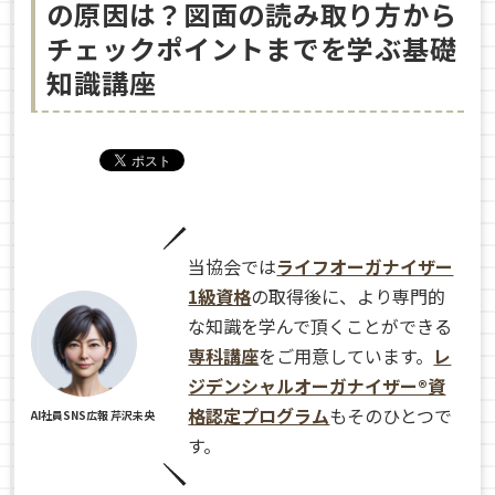
の原因は？図面の読み取り方から
チェックポイントまでを学ぶ基礎
知識講座
当協会では
ライフオーガナイザー
1級資格
の取得後に、より専門的
な知識を学んで頂くことができる
専科講座
をご用意しています。
レ
ジデンシャルオーガナイザー®資
格認定プログラム
もそのひとつで
AI社員SNS広報 芹沢未央
す。