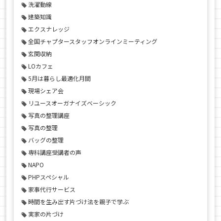
洗濯動線
建築知識
エクスナレッジ
全国チャプタースタッフオンラインミーティング
玄関収納
LOカフェ
5月は暮らし最適化月間
現場シェア会
リユースオーガナイズベーシック
写真の整理講座
写真の整理
バッグの整理
専科講座受講者の声
NAPO
PHPスペシャル
家事代行サービス
時間を生み出す片づけ法を親子で学ぶ
実家の片づけ