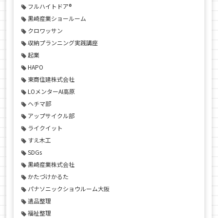
フルハイトドア®
黒崎産業ショールーム
クロワッサン
収納プランニング実践講座
起業
HAPO
東商住建株式会社
LOメンターAI高原
ヘチマ部
アップサイクル部
ライクイット
すえ木工
SDGs
黒崎産業株式会社
かたづけかるた
パナソニックショウルーム大阪
遺品整理
福祉整理