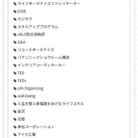
ライフオーガナイズファシリテーター
ESSE
カジタク
スキルアッププログラム
JALO防災収納部
Q&A
リユースオーガナイズ
パナソニックショウルーム横浜
インテリアコーディネーター
TED
TEDx
Life Organizing
well-being
人生を整え幸福度をあげるライフスキル
金沢
北陸
神谷コーポレーション
アイカ工業