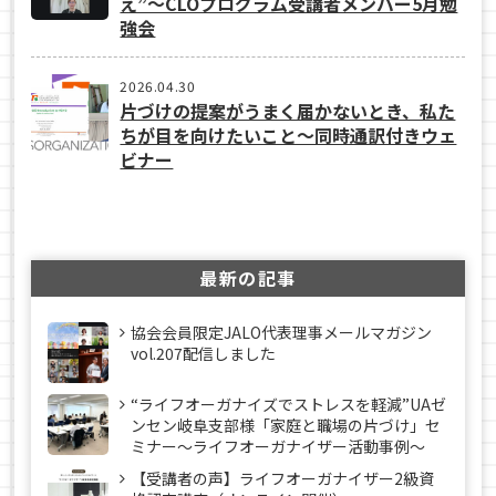
え”〜CLOプログラム受講者メンバー5月勉
強会
2026.04.30
片づけの提案がうまく届かないとき、私た
ちが目を向けたいこと〜同時通訳付きウェ
ビナー
最新の記事
協会会員限定JALO代表理事メールマガジン
vol.207配信しました
“ライフオーガナイズでストレスを軽減”UAゼ
ンセン岐阜支部様「家庭と職場の片づけ」セ
ミナー～ライフオーガナイザー活動事例〜
【受講者の声】ライフオーガナイザー2級資