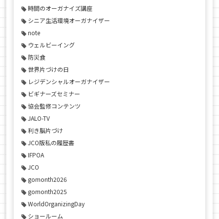
時間のオーガナイズ講座
シニア生活環境オーガナイザー
note
ウェルビーイング
防災食
世界片づけの日
レジデンシャルオーガナイザー
ビギナーズセミナー
協会監修コンテンツ
JALO-TV
利き脳片づけ
JCO版私の履歴書
IFPOA
JCO
gomonth2026
gomonth2025
WorldOrganizingDay
ショールーム