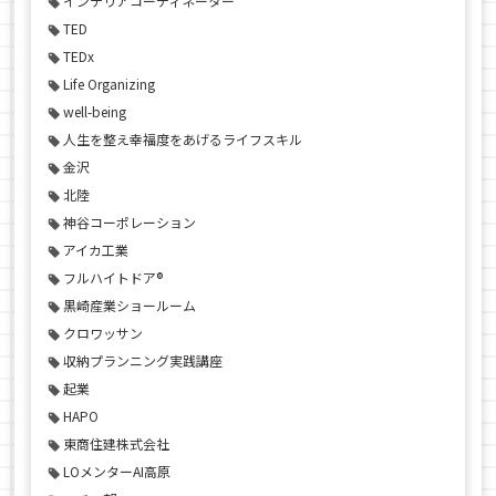
インテリアコーディネーター
TED
TEDx
Life Organizing
well-being
人生を整え幸福度をあげるライフスキル
金沢
北陸
神谷コーポレーション
アイカ工業
フルハイトドア®
黒崎産業ショールーム
クロワッサン
収納プランニング実践講座
起業
HAPO
東商住建株式会社
LOメンターAI高原