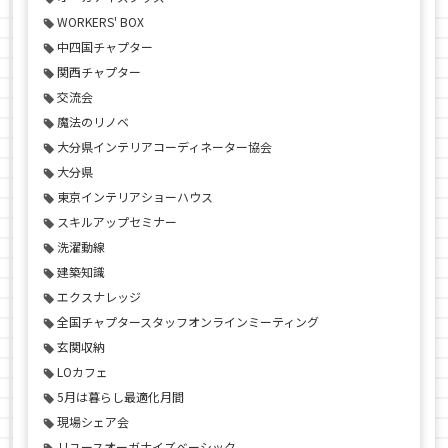
WORKERS' BOX
中四国チャプター
関西チャプター
交流会
魔法のリノベ
大分県インテリアコーディネーター協会
大分県
東京インテリアショーハウス
スキルアップセミナー
洗濯動線
建築知識
エクスナレッジ
全国チャプタースタッフオンラインミーティング
玄関収納
LOカフェ
5月は暮らし最適化月間
現場シェア会
リユースオーガナイズベーシック