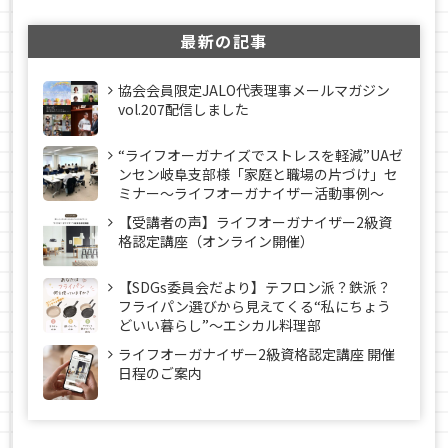
最新の記事
協会会員限定JALO代表理事メールマガジン
vol.207配信しました
“ライフオーガナイズでストレスを軽減”UAゼ
ンセン岐阜支部様「家庭と職場の片づけ」セ
ミナー～ライフオーガナイザー活動事例〜
【受講者の声】ライフオーガナイザー2級資
格認定講座（オンライン開催）
【SDGs委員会だより】テフロン派？鉄派？
フライパン選びから見えてくる“私にちょう
どいい暮らし”～エシカル料理部
ライフオーガナイザー2級資格認定講座 開催
日程のご案内