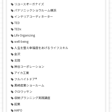
リユースオーガナイズ
パナソニックショウルーム横浜
インテリアコーディネーター
TED
TEDx
Life Organizing
well-being
人生を整え幸福度をあげるライフスキル
金沢
北陸
神谷コーポレーション
アイカ工業
フルハイトドア®
黒崎産業ショールーム
クロワッサン
収納プランニング実践講座
起業
HAPO