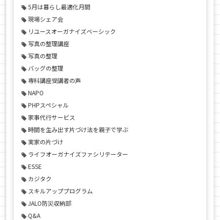
5月は暮らし最適化月間
現場シェア会
リユースオーガナイズベーシック
写真の整理講座
写真の整理
バッグの整理
専科講座受講者の声
NAPO
PHPスペシャル
家事代行サービス
時間を生み出す片づけ法を親子で学ぶ
実家の片づけ
ライフオーガナイズファシリテーター
ESSE
カジタク
スキルアッププログラム
JALO防災収納部
Q&A