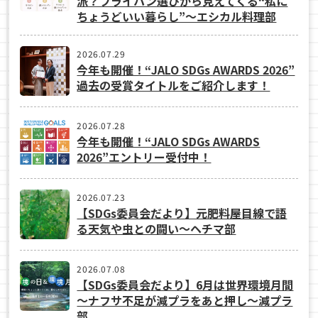
派？フライパン選びから見えてくる“私に
ちょうどいい暮らし”～エシカル料理部
2026.07.29
今年も開催！“JALO SDGs AWARDS 2026”
過去の受賞タイトルをご紹介します！
2026.07.28
今年も開催！“JALO SDGs AWARDS
2026”エントリー受付中！
2026.07.23
【SDGs委員会だより】元肥料屋目線で語
る天気や虫との闘い～ヘチマ部
2026.07.08
【SDGs委員会だより】6月は世界環境月間
～ナフサ不足が減プラをあと押し～減プラ
部