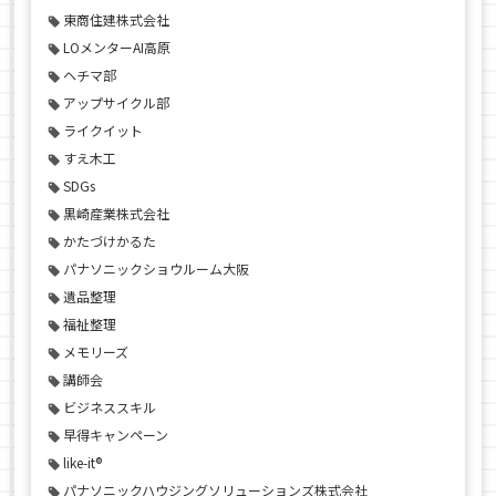
東商住建株式会社
LOメンターAI高原
ヘチマ部
アップサイクル部
ライクイット
すえ木工
SDGs
黒崎産業株式会社
かたづけかるた
パナソニックショウルーム大阪
遺品整理
福祉整理
メモリーズ
講師会
ビジネススキル
早得キャンペーン
like-it®
パナソニックハウジングソリューションズ株式会社