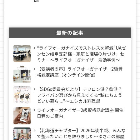
最新の記事
“ライフオーガナイズでストレスを軽減”UAゼ
ンセン岐阜支部様「家庭と職場の片づけ」セ
ミナー～ライフオーガナイザー活動事例〜
【受講者の声】ライフオーガナイザー2級資
格認定講座（オンライン開催）
【SDGs委員会だより】テフロン派？鉄派？
フライパン選びから見えてくる“私にちょう
どいい暮らし”～エシカル料理部
ライフオーガナイザー2級資格認定講座 開催
日程のご案内
【北海道チャプター】2026年後半戦、みんな
で整えたいことを語りました～ゆきこの部屋