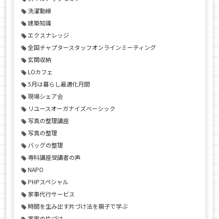
洗濯動線
建築知識
エクスナレッジ
全国チャプタースタッフオンラインミーティング
玄関収納
LOカフェ
5月は暮らし最適化月間
現場シェア会
リユースオーガナイズベーシック
写真の整理講座
写真の整理
バッグの整理
専科講座受講者の声
NAPO
PHPスペシャル
家事代行サービス
時間を生み出す片づけ法を親子で学ぶ
実家の片づけ