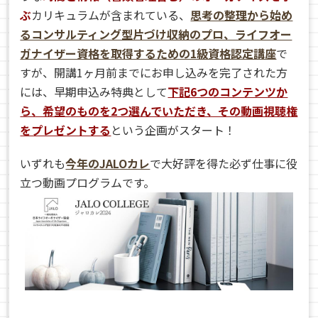
ぶ
カリキュラムが含まれている、
思考の整理から始め
るコンサルティング型片づけ収納のプロ、ライフオー
ガナイザー資格を取得するための1級資格認定講座
で
すが、開講1ヶ月前までにお申し込みを完了された方
には、早期申込み特典として
下記6つのコンテンツか
ら、希望のものを2つ選んでいただき、その動画視聴権
をプレゼントする
という企画がスタート！
いずれも
今年のJALOカレ
で大好評を得た必ず仕事に役
立つ動画プログラムです。