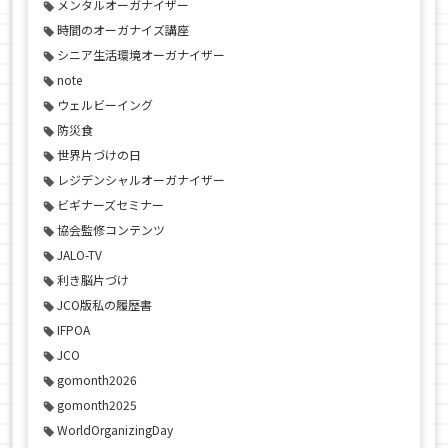
メンタルオーガナイザー
時間のオーガナイズ講座
シニア生活環境オーガナイザー
note
ウェルビーイング
防災食
世界片づけの日
レジデンシャルオーガナイザー
ビギナーズセミナー
協会監修コンテンツ
JALO-TV
利き脳片づけ
JCO版私の履歴書
IFPOA
JCO
gomonth2026
gomonth2025
WorldOrganizingDay