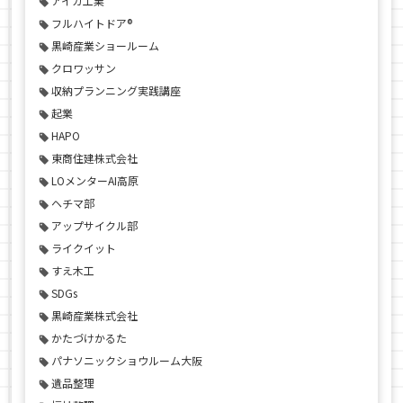
アイカ工業
フルハイトドア®
黒崎産業ショールーム
クロワッサン
収納プランニング実践講座
起業
HAPO
東商住建株式会社
LOメンターAI高原
ヘチマ部
アップサイクル部
ライクイット
すえ木工
SDGs
黒崎産業株式会社
かたづけかるた
パナソニックショウルーム大阪
遺品整理