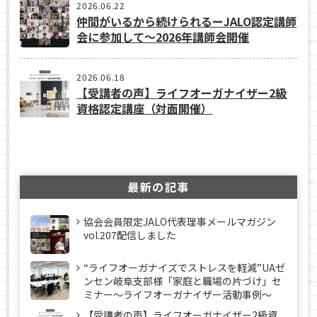
2026.06.22
仲間がいるから続けられるーJALO認定講師
会に参加して～2026年講師会開催
2026.06.18
【受講者の声】ライフオーガナイザー2級
資格認定講座（対面開催）
最新の記事
協会会員限定JALO代表理事メールマガジン
vol.207配信しました
“ライフオーガナイズでストレスを軽減”UAゼ
ンセン岐阜支部様「家庭と職場の片づけ」セ
ミナー～ライフオーガナイザー活動事例〜
【受講者の声】ライフオーガナイザー2級資