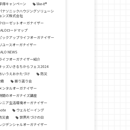
早得キャンペーン
like-it®
パナソニックハウジングソリューシ
ョンズ株式会社
クローゼットオーガナイザー
JALOロードマップ
ピックアップライフオーガナイザー
リユースオーガナイザー
JALO NEWS
ライフオーガナイザー紹介
キッズいきるちからフェス2024
あいうえおかたづけ
防災
2級
振り返り会
メンタルオーガナイザー
時間のオーガナイズ講座
シニア生活環境オーガナイザー
note
ウェルビーイング
防災食
世界片づけの日
レジデンシャルオーガナイザー