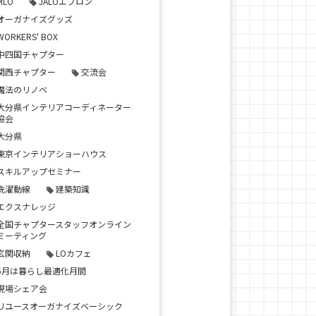
MLO
JALOエプロン
オーガナイズグッズ
WORKERS' BOX
中四国チャプター
関西チャプター
交流会
魔法のリノベ
大分県インテリアコーディネーター
協会
大分県
東京インテリアショーハウス
スキルアップセミナー
洗濯動線
建築知識
エクスナレッジ
全国チャプタースタッフオンライン
ミーティング
玄関収納
LOカフェ
5月は暮らし最適化月間
現場シェア会
リユースオーガナイズベーシック