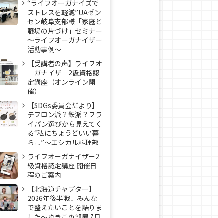
“ライフオーガナイズで
ストレスを軽減”UAゼン
セン岐阜支部様「家庭と
職場の片づけ」セミナー
～ライフオーガナイザー
活動事例〜
【受講者の声】ライフオ
ーガナイザー2級資格認
定講座（オンライン開
催）
【SDGs委員会だより】
テフロン派？鉄派？フラ
イパン選びから見えてく
る“私にちょうどいい暮
らし”～エシカル料理部
ライフオーガナイザー2
級資格認定講座 開催日
程のご案内
【北海道チャプター】
2026年後半戦、みんな
で整えたいことを語りま
した～ゆきこの部屋 7月