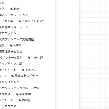
キル
金沢
北陸
神谷コーポレーション
アイカ工業
フルハイトドア®
黒崎産業ショールーム
クロワッサン
収納プランニング実践講座
起業
HAPO
東商住建株式会社
LOメンターAI高原
ヘチマ部
アップサイクル部
ライクイット
すえ木工
SDGs
黒崎産業株式会社
かたづけかるた
パナソニックショウルーム大阪
遺品整理
福祉整理
メモリーズ
講師会
ビジネススキル