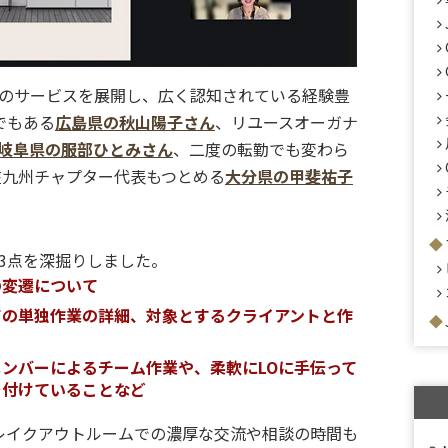
のサービスを展開し、広く認知されている経験豊
でもある
広島県の秋山陽子さん
、リユースオーガナ
岐阜県の服部ひとみさん
、二度の転勤でも変わら
在九州チャプター代表もつとめる
大分県の甲斐祐子
3点を深掘りしました。
の変遷について
ての単独作業の詳細、対象とするクライアントと作
ンバーによるチーム作業や、柔軟にLOに手伝って
を付けていることなど
レイクアウトルームでの濃厚な交流や相談の時間も