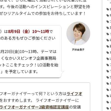
す。
今後の活動へのインスピレーションと野望を持
ぜひリアルタイムでの参加をお待ちしています！
催）は
8月9日（金）10〜11時
で
問のある方もぜひご参加ください
戸井由貴子
月23日(金)10〜13時、テーマは
ょくなかいスピンオフ企画事務局
ットここをチェック！LO活動を始
り」を予定しています。
フオーガナイザーって何？という方は
ライフオ
をおすすめします。 ライフオーガナイザーに
ライフオーガナイザー2級資格認定講座
の受講