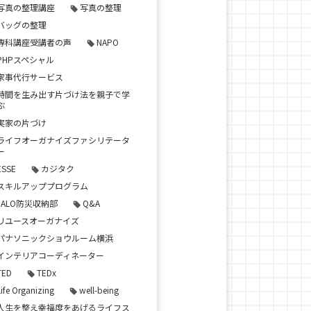
写真の整理講座
写真の整理
バッグの整理
専科講座受講者の声
NAPO
PHPスペシャル
家事代行サービス
時間を生み出す片づけ法を親子で学
ぶ
実家の片づけ
ライフオーガナイズファシリテータ
ー
ESSE
カジタク
スキルアッププログラム
JALO防災収納部
Q&A
リユースオーガナイズ
パナソニックショウルーム横浜
インテリアコーディネーター
TED
TEDx
Life Organizing
well-being
人生を整え幸福度をあげるライフス