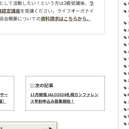
として活動したい！という方は2級受講後、
ラ
格認定講座
を受講ください。ライフオーガナイ
協会概要についての
資料請求はこちらから。
次の記事
ザー
11月開催JALO2024札幌カンファレン
催）
ス早割申込み募集開始！
る