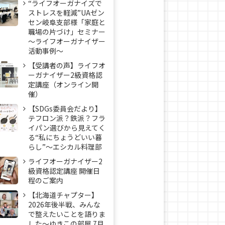
“ライフオーガナイズで
ストレスを軽減”UAゼン
セン岐阜支部様「家庭と
職場の片づけ」セミナー
～ライフオーガナイザー
活動事例〜
【受講者の声】ライフオ
ーガナイザー2級資格認
定講座（オンライン開
催）
【SDGs委員会だより】
テフロン派？鉄派？フラ
イパン選びから見えてく
る“私にちょうどいい暮
らし”～エシカル料理部
ライフオーガナイザー2
級資格認定講座 開催日
程のご案内
【北海道チャプター】
2026年後半戦、みんな
で整えたいことを語りま
した～ゆきこの部屋 7月