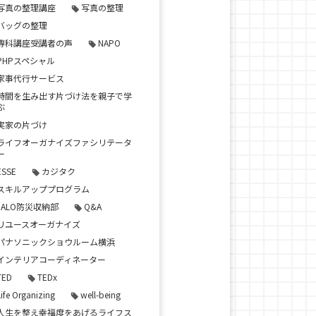
写真の整理講座
写真の整理
バッグの整理
専科講座受講者の声
NAPO
PHPスペシャル
家事代行サービス
時間を生み出す片づけ法を親子で学
ぶ
実家の片づけ
ライフオーガナイズファシリテータ
ー
ESSE
カジタク
スキルアッププログラム
JALO防災収納部
Q&A
リユースオーガナイズ
パナソニックショウルーム横浜
インテリアコーディネーター
TED
TEDx
Life Organizing
well-being
人生を整え幸福度をあげるライフス