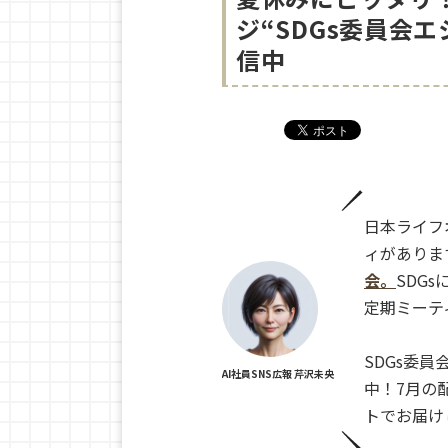
ジ“SDGs委員会
信中
日本ライフ
ィがありま
会。
SDG
定期ミーテ
SDGs委
AI社員SNS広報 芹沢未央
中！7月の
トでお届け