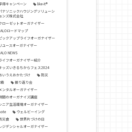
早得キャンペーン
like-it®
パナソニックハウジングソリューシ
ョンズ株式会社
クローゼットオーガナイザー
JALOロードマップ
ピックアップライフオーガナイザー
リユースオーガナイザー
JALO NEWS
ライフオーガナイザー紹介
キッズいきるちからフェス2024
あいうえおかたづけ
防災
2級
振り返り会
メンタルオーガナイザー
時間のオーガナイズ講座
シニア生活環境オーガナイザー
note
ウェルビーイング
防災食
世界片づけの日
レジデンシャルオーガナイザー