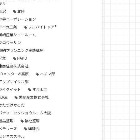
キル
金沢
北陸
神谷コーポレーション
アイカ工業
フルハイトドア®
黒崎産業ショールーム
クロワッサン
収納プランニング実践講座
起業
HAPO
東商住建株式会社
LOメンターAI高原
ヘチマ部
アップサイクル部
ライクイット
すえ木工
SDGs
黒崎産業株式会社
かたづけかるた
パナソニックショウルーム大阪
遺品整理
福祉整理
メモリーズ
講師会
ビジネススキル