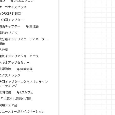
MLO
JALOエプロン
オーガナイズグッズ
WORKERS' BOX
中四国チャプター
関西チャプター
交流会
魔法のリノベ
大分県インテリアコーディネーター
協会
大分県
東京インテリアショーハウス
スキルアップセミナー
洗濯動線
建築知識
エクスナレッジ
全国チャプタースタッフオンライン
ミーティング
玄関収納
LOカフェ
5月は暮らし最適化月間
現場シェア会
リユースオーガナイズベーシック