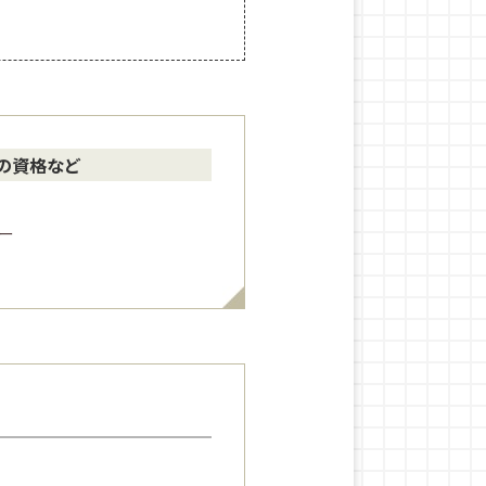
の資格など
ー