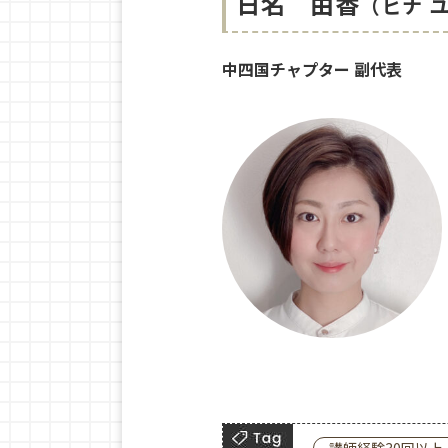
日名 由香
（ヒナ ユカ
中四国チャプター 副代表