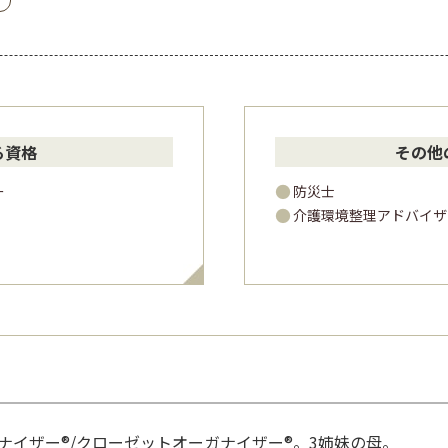
る資格
その他
ー
防災士
介護環境整理アドバイザ
ナイザー®/クローゼットオーガナイザー®。3姉妹の母。