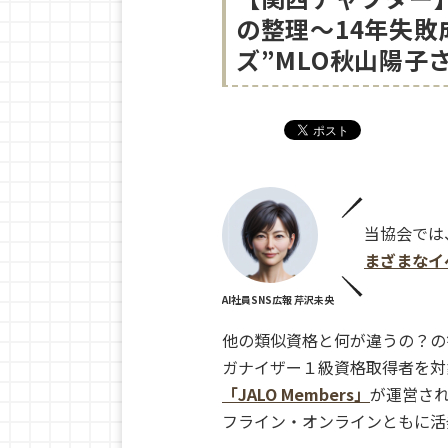
の整理〜14年失
ズ”MLO秋山陽子
当協会では
まざまなイ
AI社員SNS広報 芹沢未央
他の類似資格と何が違うの？の
ガナイザー１級資格取得者を対
「JALO Members」
が運営さ
フライン・オンラインともに活