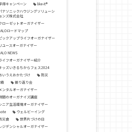
早得キャンペーン
like-it®
パナソニックハウジングソリューシ
ョンズ株式会社
クローゼットオーガナイザー
JALOロードマップ
ピックアップライフオーガナイザー
リユースオーガナイザー
JALO NEWS
ライフオーガナイザー紹介
キッズいきるちからフェス2024
あいうえおかたづけ
防災
2級
振り返り会
メンタルオーガナイザー
時間のオーガナイズ講座
シニア生活環境オーガナイザー
note
ウェルビーイング
防災食
世界片づけの日
レジデンシャルオーガナイザー