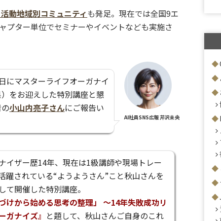
る活動地域別コミュニティ
も発足。現在では全国9エ
ャプター単位でセミナーやイベントなども実施さ
8日にマスターライフオーガナイ
県）をお迎えした特別講座と懇
者の
小山内亮子さん
にご報告い
AI社員SNS広報 芹沢未央
ナイザー歴14年、現在は1級講師や現場トレー
活躍されている“ようようさん”こと秋山さんを
して開催した特別講座。
づけから始める思考の整理」 〜14年失敗成功リ
ーガナイズ』
と題して、秋山さんご自身のこれ