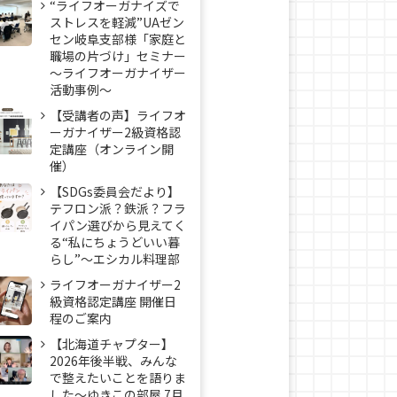
“ライフオーガナイズで
ストレスを軽減”UAゼン
セン岐阜支部様「家庭と
職場の片づけ」セミナー
～ライフオーガナイザー
活動事例〜
【受講者の声】ライフオ
ーガナイザー2級資格認
定講座（オンライン開
催）
【SDGs委員会だより】
テフロン派？鉄派？フラ
イパン選びから見えてく
る“私にちょうどいい暮
らし”～エシカル料理部
ライフオーガナイザー2
級資格認定講座 開催日
程のご案内
【北海道チャプター】
2026年後半戦、みんな
で整えたいことを語りま
した～ゆきこの部屋 7月