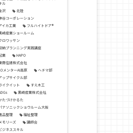
キル
金沢
北陸
神谷コーポレーション
アイカ工業
フルハイトドア®
黒崎産業ショールーム
クロワッサン
収納プランニング実践講座
起業
HAPO
東商住建株式会社
LOメンターAI高原
ヘチマ部
アップサイクル部
ライクイット
すえ木工
SDGs
黒崎産業株式会社
かたづけかるた
パナソニックショウルーム大阪
遺品整理
福祉整理
メモリーズ
講師会
ビジネススキル