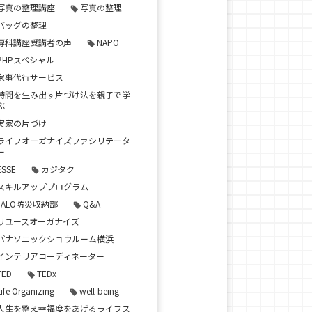
写真の整理講座
写真の整理
バッグの整理
専科講座受講者の声
NAPO
PHPスペシャル
家事代行サービス
時間を生み出す片づけ法を親子で学
ぶ
実家の片づけ
ライフオーガナイズファシリテータ
ー
ESSE
カジタク
スキルアッププログラム
JALO防災収納部
Q&A
リユースオーガナイズ
パナソニックショウルーム横浜
インテリアコーディネーター
TED
TEDx
Life Organizing
well-being
人生を整え幸福度をあげるライフス