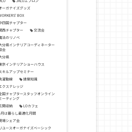
MLO
JALOエプロン
オーガナイズグッズ
WORKERS' BOX
中四国チャプター
関西チャプター
交流会
魔法のリノベ
大分県インテリアコーディネーター
協会
大分県
東京インテリアショーハウス
スキルアップセミナー
洗濯動線
建築知識
エクスナレッジ
全国チャプタースタッフオンライン
ミーティング
玄関収納
LOカフェ
5月は暮らし最適化月間
現場シェア会
リユースオーガナイズベーシック