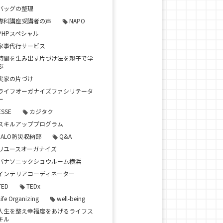
バッグの整理
専科講座受講者の声
NAPO
PHPスペシャル
家事代行サービス
時間を生み出す片づけ法を親子で学
ぶ
実家の片づけ
ライフオーガナイズファシリテータ
ー
ESSE
カジタク
スキルアッププログラム
JALO防災収納部
Q&A
リユースオーガナイズ
パナソニックショウルーム横浜
インテリアコーディネーター
TED
TEDx
Life Organizing
well-being
人生を整え幸福度をあげるライフス
キル