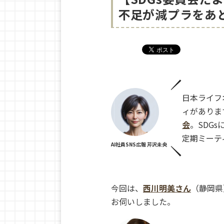
不足が減プラをあ
日本ライフ
ィがありま
会
。SDG
定期ミーテ
AI社員SNS広報 芹沢未央
今回は、
西川明美さん
（静岡県
お伺いしました。