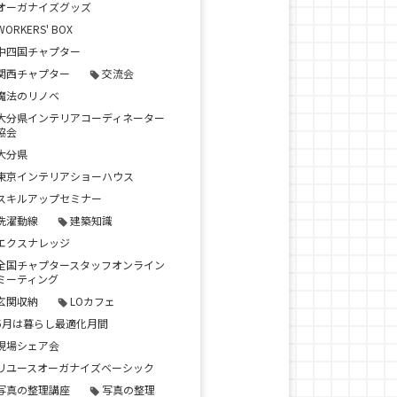
オーガナイズグッズ
WORKERS' BOX
中四国チャプター
関西チャプター
交流会
魔法のリノベ
大分県インテリアコーディネーター
協会
大分県
東京インテリアショーハウス
スキルアップセミナー
洗濯動線
建築知識
エクスナレッジ
全国チャプタースタッフオンライン
ミーティング
玄関収納
LOカフェ
5月は暮らし最適化月間
現場シェア会
リユースオーガナイズベーシック
写真の整理講座
写真の整理