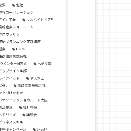
金沢
北陸
神谷コーポレーション
アイカ工業
フルハイトドア®
黒崎産業ショールーム
クロワッサン
収納プランニング実践講座
起業
HAPO
東商住建株式会社
LOメンターAI高原
ヘチマ部
アップサイクル部
ライクイット
すえ木工
SDGs
黒崎産業株式会社
かたづけかるた
パナソニックショウルーム大阪
遺品整理
福祉整理
メモリーズ
講師会
ビジネススキル
早得キャンペーン
like-it®