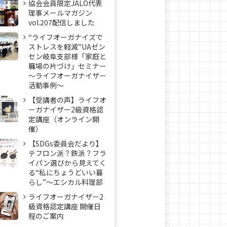
協会会員限定JALO代表
理事メールマガジン
vol.207配信しました
“ライフオーガナイズで
ストレスを軽減”UAゼン
セン岐阜支部様「家庭と
職場の片づけ」セミナー
～ライフオーガナイザー
活動事例〜
【受講者の声】ライフオ
ーガナイザー2級資格認
定講座（オンライン開
催）
【SDGs委員会だより】
テフロン派？鉄派？フラ
イパン選びから見えてく
る“私にちょうどいい暮
らし”～エシカル料理部
ライフオーガナイザー2
級資格認定講座 開催日
程のご案内