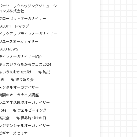
パナソニックハウジングソリューシ
ョンズ株式会社
クローゼットオーガナイザー
JALOロードマップ
ピックアップライフオーガナイザー
リユースオーガナイザー
JALO NEWS
ライフオーガナイザー紹介
キッズいきるちからフェス2024
あいうえおかたづけ
防災
2級
振り返り会
メンタルオーガナイザー
時間のオーガナイズ講座
シニア生活環境オーガナイザー
note
ウェルビーイング
防災食
世界片づけの日
レジデンシャルオーガナイザー
ビギナーズセミナー