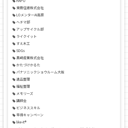
HAPO
東商住建株式会社
LOメンターAI高原
ヘチマ部
アップサイクル部
ライクイット
すえ木工
SDGs
黒崎産業株式会社
かたづけかるた
パナソニックショウルーム大阪
遺品整理
福祉整理
メモリーズ
講師会
ビジネススキル
早得キャンペーン
like-it®