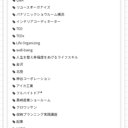
リユースオーガナイズ
パナソニックショウルーム横浜
インテリアコーディネーター
TED
TEDx
Life Organizing
well-being
人生を整え幸福度をあげるライフスキル
金沢
北陸
神谷コーポレーション
アイカ工業
フルハイトドア®
黒崎産業ショールーム
クロワッサン
収納プランニング実践講座
起業