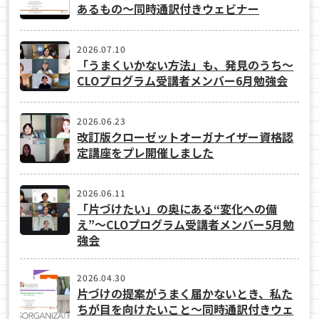
あるもの〜同時通訳付きウェビナー
2026.07.10
「うまくいかない方法」も、発見のうち〜
CLOプログラム受講者メンバー6月勉強会
2026.06.23
改訂版クローゼットオーガナイザー資格認
定講座をプレ開催しました
2026.06.11
「片づけたい」の奥にある“変化への備
え”〜CLOプログラム受講者メンバー5月勉
強会
2026.04.30
片づけの提案がうまく届かないとき、私た
ちが目を向けたいこと〜同時通訳付きウェ