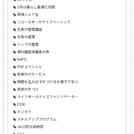
5月は暮らし最適化月間
現場シェア会
リユースオーガナイズベーシック
写真の整理講座
写真の整理
バッグの整理
専科講座受講者の声
NAPO
PHPスペシャル
家事代行サービス
時間を生み出す片づけ法を親子で学ぶ
実家の片づけ
ライフオーガナイズファシリテーター
ESSE
カジタク
スキルアッププログラム
JALO防災収納部
Q&A