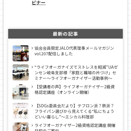
ビナー
最新の記事
協会会員限定JALO代表理事メールマガジン
vol.207配信しました
“ライフオーガナイズでストレスを軽減”UAゼ
ンセン岐阜支部様「家庭と職場の片づけ」セ
ミナー～ライフオーガナイザー活動事例〜
【受講者の声】ライフオーガナイザー2級資
格認定講座（オンライン開催）
【SDGs委員会だより】テフロン派？鉄派？
フライパン選びから見えてくる“私にちょう
どいい暮らし”～エシカル料理部
ライフオーガナイザー2級資格認定講座 開催
日程のご案内