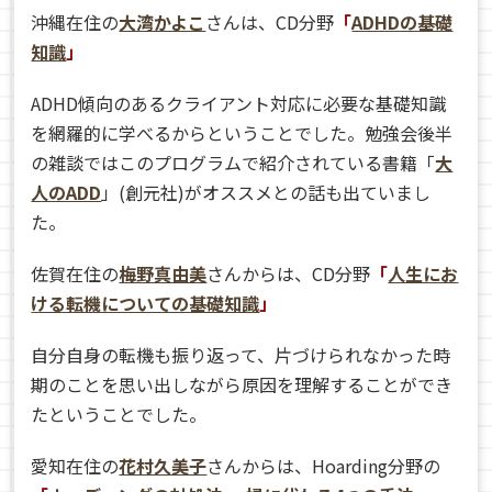
沖縄在住の
大湾かよこ
さんは、CD分野
「
ADHDの基礎
知識
」
ADHD傾向のあるクライアント対応に必要な基礎知識
を網羅的に学べるからということでした。勉強会後半
の雑談ではこのプログラムで紹介されている書籍「
大
人のADD
」(創元社)がオススメとの話も出ていまし
た。
佐賀在住の
梅野真由美
さんからは、CD分野
「
人生にお
ける転機についての基礎知識
」
自分自身の転機も振り返って、片づけられなかった時
期のことを思い出しながら原因を理解することができ
たということでした。
愛知在住の
花村久美子
さんからは、Hoarding分野の