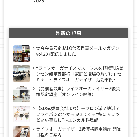
2025
最新の記事
協会会員限定JALO代表理事メールマガジン
vol.207配信しました
“ライフオーガナイズでストレスを軽減”UAゼ
ンセン岐阜支部様「家庭と職場の片づけ」セ
ミナー～ライフオーガナイザー活動事例〜
【受講者の声】ライフオーガナイザー2級資
格認定講座（オンライン開催）
【SDGs委員会だより】テフロン派？鉄派？
フライパン選びから見えてくる“私にちょう
どいい暮らし”～エシカル料理部
ライフオーガナイザー2級資格認定講座 開催
日程のご案内