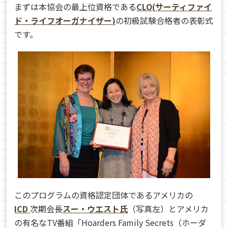
まずは本協会の最上位資格である
CLO(サーティファイ
ド・ライフオーガナイザー)
の初級試験合格者の表彰式
です。
このプログラムの資格認定団体であるアメリカの
ICD
次期会長
スー・ウエスト氏
（写真左）とアメリカ
の有名なTV番組「Hoarders Family Secrets（ホーダ