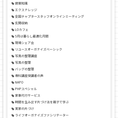
建築知識
エクスナレッジ
全国チャプタースタッフオンラインミーティング
玄関収納
LOカフェ
5月は暮らし最適化月間
現場シェア会
リユースオーガナイズベーシック
写真の整理講座
写真の整理
バッグの整理
専科講座受講者の声
NAPO
PHPスペシャル
家事代行サービス
時間を生み出す片づけ法を親子で学ぶ
実家の片づけ
ライフオーガナイズファシリテーター