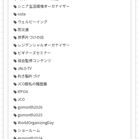
シニア生活環境オーガナイザー
note
ウェルビーイング
防災食
世界片づけの日
レジデンシャルオーガナイザー
ビギナーズセミナー
協会監修コンテンツ
JALO-TV
利き脳片づけ
JCO版私の履歴書
IFPOA
JCO
gomonth2026
gomonth2025
WorldOrganizingDay
ショールーム
gomonth2024