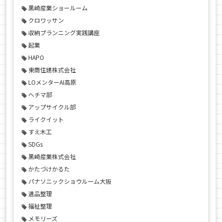
黒崎産業ショールーム
クロワッサン
収納プランニング実践講座
起業
HAPO
東商住建株式会社
LOメンターAI高原
ヘチマ部
アップサイクル部
ライクイット
すえ木工
SDGs
黒崎産業株式会社
かたづけかるた
パナソニックショウルーム大阪
遺品整理
福祉整理
メモリーズ