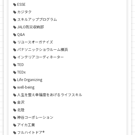
ESSE
カジタク
スキルアッププログラム
JALO防災収納部
Q&A
リユースオーガナイズ
パナソニックショウルーム横浜
インテリアコーディネーター
TED
TEDx
Life Organizing
well-being
人生を整え幸福度をあげるライフスキル
金沢
北陸
神谷コーポレーション
アイカ工業
フルハイトドア®