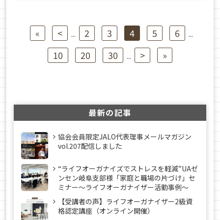
«
<
2
3
4
5
6
...
...
10
20
30
>
»
...
最新の記事
協会会員限定JALO代表理事メールマガジン
vol.207配信しました
“ライフオーガナイズでストレスを軽減”UAゼ
ンセン岐阜支部様「家庭と職場の片づけ」セ
ミナー～ライフオーガナイザー活動事例〜
【受講者の声】ライフオーガナイザー2級資
格認定講座（オンライン開催）