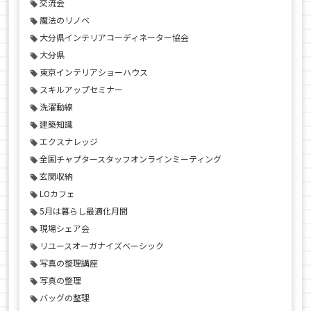
交流会
魔法のリノベ
大分県インテリアコーディネーター協会
大分県
東京インテリアショーハウス
スキルアップセミナー
洗濯動線
建築知識
エクスナレッジ
全国チャプタースタッフオンラインミーティング
玄関収納
LOカフェ
5月は暮らし最適化月間
現場シェア会
リユースオーガナイズベーシック
写真の整理講座
写真の整理
バッグの整理