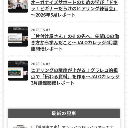
オーガナイズサポートのための学び「ドキ
ッ！ビギナーだらけのヒアリング練習会」
～2026年5月レポート
2026.05.07
「片付け屋さん」のその先へ。先輩LOの働
き方から学んだこと〜JALOカレッジ4月講
座開催レポート
2026.04.02
ヒアリングの精度が上がる！グラレコ的視
点で「伝わる資料」を作る〜JALOカレッジ
3月講座開催レポート
最新の記事
【受講者の声】オンライン版ライフオーガナ