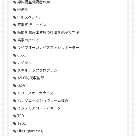
専科講座受講者の声
NAPO
PHPスペシャル
家事代行サービス
時間を生み出す片づけ法を親子で学ぶ
実家の片づけ
ライフオーガナイズファシリテーター
ESSE
カジタク
スキルアッププログラム
JALO防災収納部
Q&A
リユースオーガナイズ
パナソニックショウルーム横浜
インテリアコーディネーター
TED
TEDx
Life Organizing