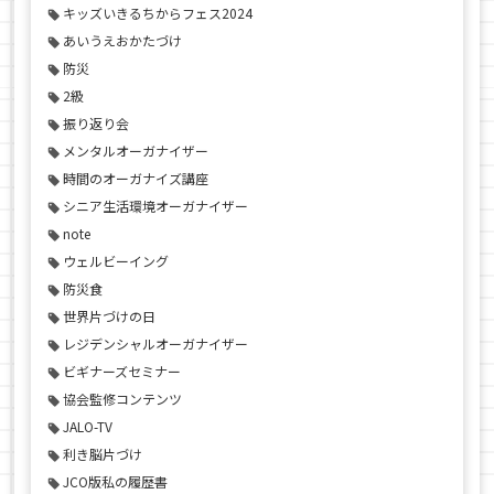
キッズいきるちからフェス2024
あいうえおかたづけ
防災
2級
振り返り会
メンタルオーガナイザー
時間のオーガナイズ講座
シニア生活環境オーガナイザー
note
ウェルビーイング
防災食
世界片づけの日
レジデンシャルオーガナイザー
ビギナーズセミナー
協会監修コンテンツ
JALO-TV
利き脳片づけ
JCO版私の履歴書