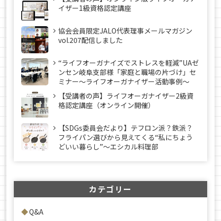
イザー1級資格認定講座
協会会員限定JALO代表理事メールマガジン
vol.207配信しました
“ライフオーガナイズでストレスを軽減”UAゼ
ンセン岐阜支部様「家庭と職場の片づけ」セ
ミナー～ライフオーガナイザー活動事例〜
【受講者の声】ライフオーガナイザー2級資
格認定講座（オンライン開催）
【SDGs委員会だより】テフロン派？鉄派？
フライパン選びから見えてくる“私にちょう
どいい暮らし”～エシカル料理部
カテゴリー
Q&A