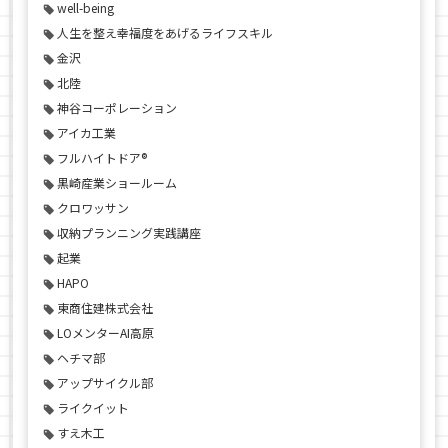
well-being
人生を整え幸福度をあげるライフスキル
金沢
北陸
神谷コーポレーション
アイカ工業
フルハイトドア®
黒崎産業ショールーム
クロワッサン
収納プランニング実践講座
起業
HAPO
東商住建株式会社
LOメンターAI高原
ヘチマ部
アップサイクル部
ライクイット
すえ木工