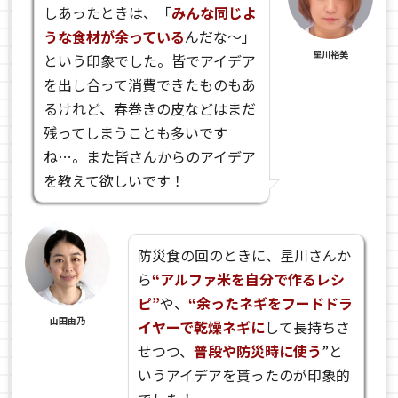
しあったときは、「
みんな同じよ
うな食材が余っている
んだな～」
星川裕美
という印象でした。皆でアイデア
を出し合って消費できたものもあ
るけれど、春巻きの皮などはまだ
残ってしまうことも多いです
ね…。また皆さんからのアイデア
を教えて欲しいです！
防災食の回のときに、星川さんか
ら
“アルファ米を自分で作るレシ
ピ”
や、
“余ったネギをフードドラ
山田由乃
イヤーで乾燥ネギに
して長持ちさ
せつつ、
普段や防災時に使う
”と
いうアイデアを貰ったのが印象的