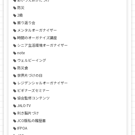
防災
2級
振り返り会
メンタルオーガナイザー
時間のオーガナイズ講座
シニア生活環境オーガナイザー
note
ウェルビーイング
防災食
世界片づけの日
レジデンシャルオーガナイザー
ビギナーズセミナー
協会監修コンテンツ
JALO-TV
利き脳片づけ
JCO版私の履歴書
IFPOA