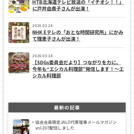
HTB北海道テレビ放送の「イチオシ！！」
に戸井由貴子さんが出演！
2026.03.24
NHK Eテレの「おとな時間研究所」にかみ
て理恵子さんが出演！
2026.03.18
【SDGs委員会だより】つながりを力に、
今年も“エシカル料理部”発信します！～エ
シカル料理部
最新の記事
協会会員限定JALO代表理事メールマガジン
vol.207配信しました