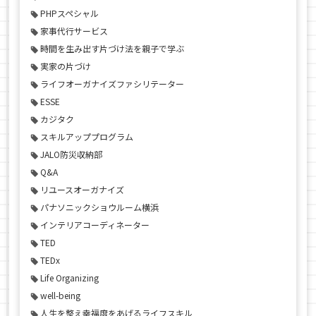
PHPスペシャル
家事代行サービス
時間を生み出す片づけ法を親子で学ぶ
実家の片づけ
ライフオーガナイズファシリテーター
ESSE
カジタク
スキルアッププログラム
JALO防災収納部
Q&A
リユースオーガナイズ
パナソニックショウルーム横浜
インテリアコーディネーター
TED
TEDx
Life Organizing
well-being
人生を整え幸福度をあげるライフスキル