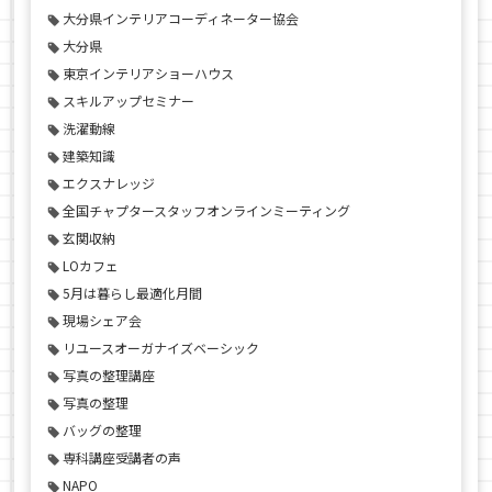
大分県インテリアコーディネーター協会
大分県
東京インテリアショーハウス
スキルアップセミナー
洗濯動線
建築知識
エクスナレッジ
全国チャプタースタッフオンラインミーティング
玄関収納
LOカフェ
5月は暮らし最適化月間
現場シェア会
リユースオーガナイズベーシック
写真の整理講座
写真の整理
バッグの整理
専科講座受講者の声
NAPO