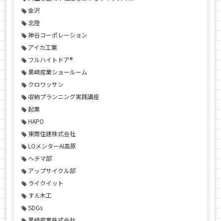
金沢
北陸
神谷コーポレーション
アイカ工業
フルハイトドア®
黒崎産業ショールーム
クロワッサン
収納プランニング実践講座
起業
HAPO
東商住建株式会社
LOメンターAI高原
ヘチマ部
アップサイクル部
ライクイット
すえ木工
SDGs
黒崎産業株式会社