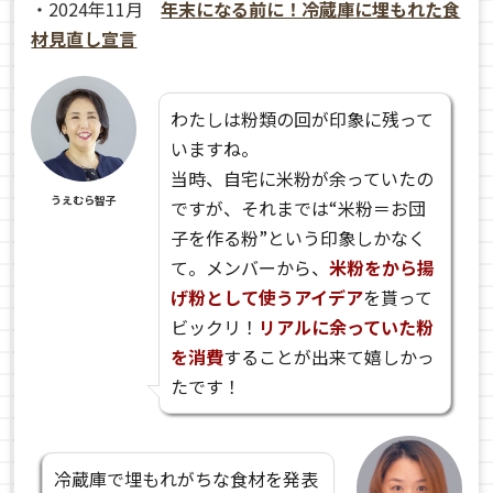
・2024年11月
年末になる前に！冷蔵庫に埋もれた食
材見直し宣言
わたしは粉類の回が印象に残って
いますね。
当時、自宅に米粉が余っていたの
うえむら智子
ですが、それまでは“米粉＝お団
子を作る粉”という印象しかなく
て。メンバーから、
米粉をから揚
げ粉として使うアイデア
を貰って
ビックリ！
リアルに余っていた粉
を消費
することが出来て嬉しかっ
たです！
冷蔵庫で埋もれがちな食材を発表