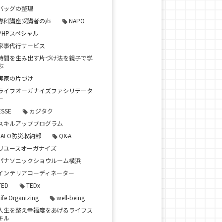
バッグの整理
専科講座受講者の声
NAPO
PHPスペシャル
家事代行サービス
時間を生み出す片づけ法を親子で学
ぶ
実家の片づけ
ライフオーガナイズファシリテータ
ー
ESSE
カジタク
スキルアッププログラム
JALO防災収納部
Q&A
リユースオーガナイズ
パナソニックショウルーム横浜
インテリアコーディネーター
TED
TEDx
Life Organizing
well-being
人生を整え幸福度をあげるライフス
キル