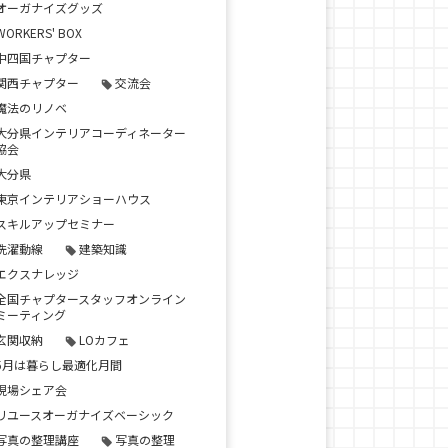
オーガナイズグッズ
WORKERS' BOX
中四国チャプター
関西チャプター
交流会
魔法のリノベ
大分県インテリアコーディネーター
協会
大分県
東京インテリアショーハウス
スキルアップセミナー
洗濯動線
建築知識
エクスナレッジ
全国チャプタースタッフオンライン
ミーティング
玄関収納
LOカフェ
5月は暮らし最適化月間
現場シェア会
リユースオーガナイズベーシック
写真の整理講座
写真の整理