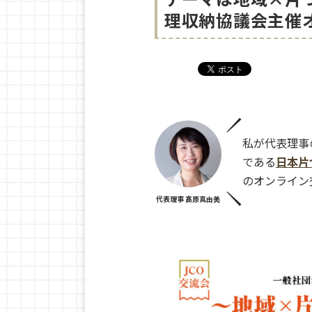
理収納協議会主催
私が代表理事
である
日本片
のオンライン
代表理事 髙原真由美