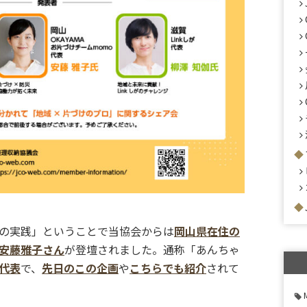
の実践」ということで当協会からは
岡山県在住の
安藤雅子さん
が登壇されました。通称「あんちゃ
代表
で、
先日のこの企画
や
こちらでも紹介
されて