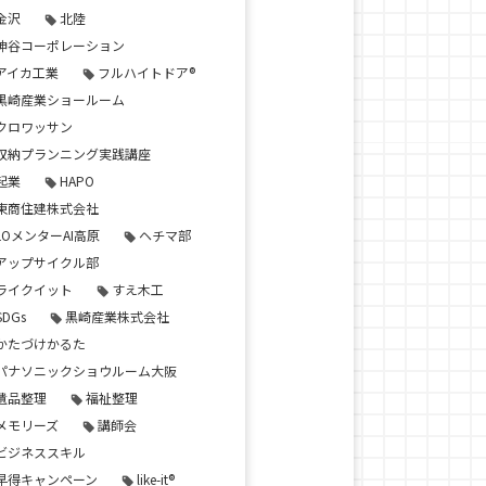
金沢
北陸
神谷コーポレーション
アイカ工業
フルハイトドア®
黒崎産業ショールーム
クロワッサン
収納プランニング実践講座
起業
HAPO
東商住建株式会社
LOメンターAI高原
ヘチマ部
アップサイクル部
ライクイット
すえ木工
SDGs
黒崎産業株式会社
かたづけかるた
パナソニックショウルーム大阪
遺品整理
福祉整理
メモリーズ
講師会
ビジネススキル
早得キャンペーン
like-it®