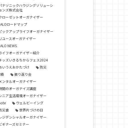
パナソニックハウジングソリューシ
ョンズ株式会社
クローゼットオーガナイザー
JALOロードマップ
ピックアップライフオーガナイザー
リユースオーガナイザー
JALO NEWS
ライフオーガナイザー紹介
キッズいきるちからフェス2024
あいうえおかたづけ
防災
2級
振り返り会
メンタルオーガナイザー
時間のオーガナイズ講座
シニア生活環境オーガナイザー
note
ウェルビーイング
防災食
世界片づけの日
レジデンシャルオーガナイザー
ビギナーズセミナー