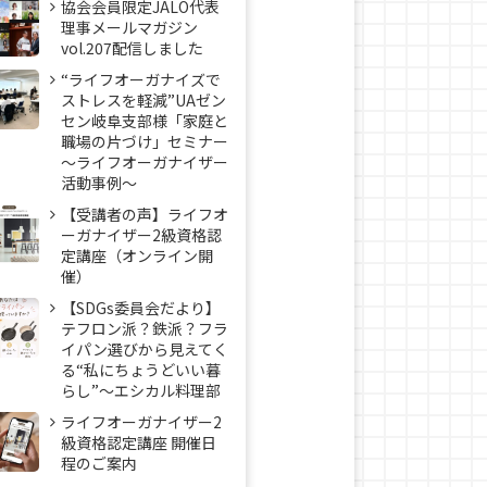
協会会員限定JALO代表
理事メールマガジン
vol.207配信しました
“ライフオーガナイズで
ストレスを軽減”UAゼン
セン岐阜支部様「家庭と
職場の片づけ」セミナー
～ライフオーガナイザー
活動事例〜
【受講者の声】ライフオ
ーガナイザー2級資格認
定講座（オンライン開
催）
【SDGs委員会だより】
テフロン派？鉄派？フラ
イパン選びから見えてく
る“私にちょうどいい暮
らし”～エシカル料理部
ライフオーガナイザー2
級資格認定講座 開催日
程のご案内