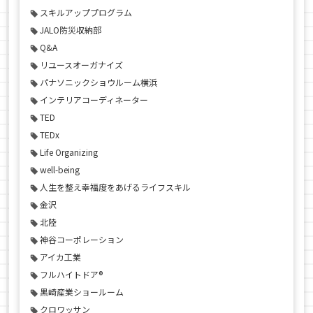
スキルアッププログラム
JALO防災収納部
Q&A
リユースオーガナイズ
パナソニックショウルーム横浜
インテリアコーディネーター
TED
TEDx
Life Organizing
well-being
人生を整え幸福度をあげるライフスキル
金沢
北陸
神谷コーポレーション
アイカ工業
フルハイトドア®
黒崎産業ショールーム
クロワッサン