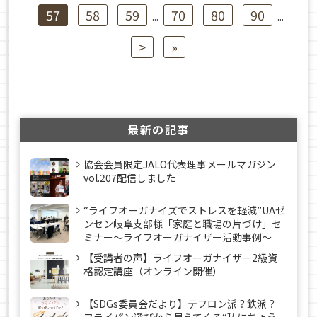
57
58
59
70
80
90
...
...
>
»
最新の記事
協会会員限定JALO代表理事メールマガジン
vol.207配信しました
“ライフオーガナイズでストレスを軽減”UAゼ
ンセン岐阜支部様「家庭と職場の片づけ」セ
ミナー～ライフオーガナイザー活動事例〜
【受講者の声】ライフオーガナイザー2級資
格認定講座（オンライン開催）
【SDGs委員会だより】テフロン派？鉄派？