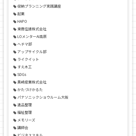
収納プランニング実践講座
起業
HAPO
東商住建株式会社
LOメンターAI高原
ヘチマ部
アップサイクル部
ライクイット
すえ木工
SDGs
黒崎産業株式会社
かたづけかるた
パナソニックショウルーム大阪
遺品整理
福祉整理
メモリーズ
講師会
ビジネススキル