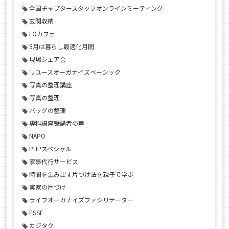
全国チャプタースタッフオンラインミーティング
玄関収納
LOカフェ
5月は暮らし最適化月間
現場シェア会
リユースオーガナイズベーシック
写真の整理講座
写真の整理
バッグの整理
専科講座受講者の声
NAPO
PHPスペシャル
家事代行サービス
時間を生み出す片づけ法を親子で学ぶ
実家の片づけ
ライフオーガナイズファシリテーター
ESSE
カジタク