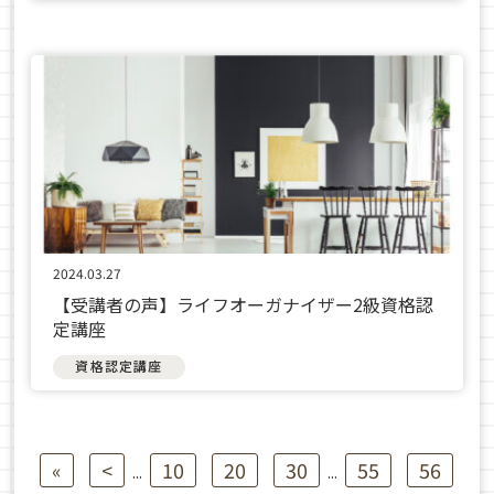
2024.03.27
【受講者の声】ライフオーガナイザー2級資格認
定講座
資格認定講座
«
<
10
20
30
55
56
...
...