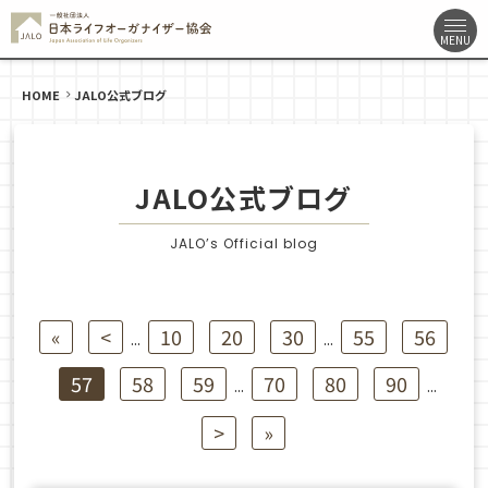
HOME
JALO公式ブログ
JALO公式ブログ
JALO’s Official blog
«
<
10
20
30
55
56
...
...
57
58
59
70
80
90
...
...
>
»