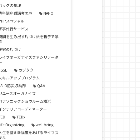
バッグの整理
専科講座受講者の声
NAPO
PHPスペシャル
家事代行サービス
時間を生み出す片づけ法を親子で学
ぶ
実家の片づけ
ライフオーガナイズファシリテータ
ー
ESSE
カジタク
スキルアッププログラム
JALO防災収納部
Q&A
リユースオーガナイズ
パナソニックショウルーム横浜
インテリアコーディネーター
TED
TEDx
Life Organizing
well-being
人生を整え幸福度をあげるライフス
キル