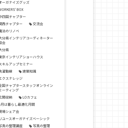
オーガナイズグッズ
WORKERS' BOX
中四国チャプター
関西チャプター
交流会
魔法のリノベ
大分県インテリアコーディネーター
協会
大分県
東京インテリアショーハウス
スキルアップセミナー
洗濯動線
建築知識
エクスナレッジ
全国チャプタースタッフオンライン
ミーティング
玄関収納
LOカフェ
5月は暮らし最適化月間
現場シェア会
リユースオーガナイズベーシック
写真の整理講座
写真の整理