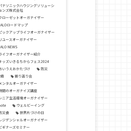
パナソニックハウジングソリューシ
ョンズ株式会社
クローゼットオーガナイザー
JALOロードマップ
ピックアップライフオーガナイザー
リユースオーガナイザー
JALO NEWS
ライフオーガナイザー紹介
キッズいきるちからフェス2024
あいうえおかたづけ
防災
2級
振り返り会
メンタルオーガナイザー
時間のオーガナイズ講座
シニア生活環境オーガナイザー
note
ウェルビーイング
防災食
世界片づけの日
レジデンシャルオーガナイザー
ビギナーズセミナー