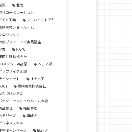
金沢
北陸
神谷コーポレーション
アイカ工業
フルハイトドア®
黒崎産業ショールーム
クロワッサン
収納プランニング実践講座
起業
HAPO
東商住建株式会社
LOメンターAI高原
ヘチマ部
アップサイクル部
ライクイット
すえ木工
SDGs
黒崎産業株式会社
かたづけかるた
パナソニックショウルーム大阪
遺品整理
福祉整理
メモリーズ
講師会
ビジネススキル
早得キャンペーン
like-it®