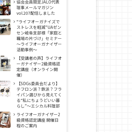
協会会員限定JALO代表
理事メールマガジン
vol.207配信しました
“ライフオーガナイズで
ストレスを軽減”UAゼン
セン岐阜支部様「家庭と
職場の片づけ」セミナー
～ライフオーガナイザー
活動事例〜
【受講者の声】ライフオ
ーガナイザー2級資格認
定講座（オンライン開
催）
【SDGs委員会だより】
テフロン派？鉄派？フラ
イパン選びから見えてく
る“私にちょうどいい暮
らし”～エシカル料理部
ライフオーガナイザー2
級資格認定講座 開催日
程のご案内