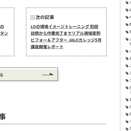
次の記事
の
LOの現場イメージトレーニング 初回
タン
訪問から作業完了までリアル現場実例
ビフォー＆アフター JALOカレッジ5月
講座開催レポート
る
事