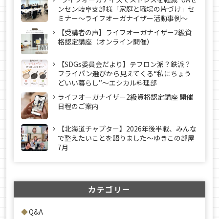
ンセン岐阜支部様「家庭と職場の片づけ」セ
ミナー～ライフオーガナイザー活動事例〜
【受講者の声】ライフオーガナイザー2級資
格認定講座（オンライン開催）
【SDGs委員会だより】テフロン派？鉄派？
フライパン選びから見えてくる“私にちょう
どいい暮らし”～エシカル料理部
ライフオーガナイザー2級資格認定講座 開催
日程のご案内
【北海道チャプター】2026年後半戦、みんな
で整えたいことを語りました～ゆきこの部屋
7月
カテゴリー
Q&A