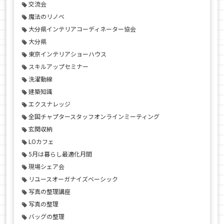
交流会
魔法のリノベ
大分県インテリアコーディネーター協会
大分県
東京インテリアショーハウス
スキルアップセミナー
洗濯動線
建築知識
エクスナレッジ
全国チャプタースタッフオンラインミーティング
玄関収納
LOカフェ
5月は暮らし最適化月間
現場シェア会
リユースオーガナイズベーシック
写真の整理講座
写真の整理
バッグの整理