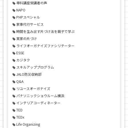
専科講座受講者の声
NAPO
PHPスペシャル
家事代行サービス
時間を生み出す片づけ法を親子で学ぶ
実家の片づけ
ライフオーガナイズファシリテーター
ESSE
カジタク
スキルアッププログラム
JALO防災収納部
Q&A
リユースオーガナイズ
パナソニックショウルーム横浜
インテリアコーディネーター
TED
TEDx
Life Organizing