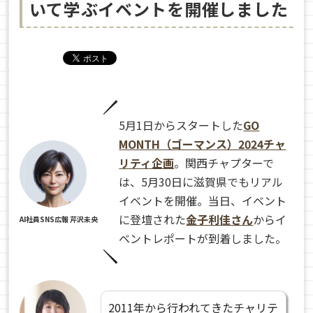
いて学ぶイベントを開催しました
5月1日からスタートした
GO
MONTH（ゴーマンス）2024チャ
リティ企画
。関西チャプターで
は、
5
月
30
日に滋賀県でもリアル
イベントを開催。当日、イベント
に登壇された
金子利佳さん
からイ
AI社員SNS広報 芹沢未央
ベントレポートが到着しました。
2011年から行われてきたチャリテ