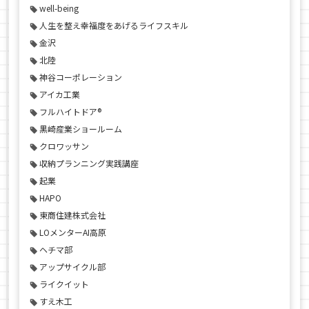
well-being
人生を整え幸福度をあげるライフスキル
金沢
北陸
神谷コーポレーション
アイカ工業
フルハイトドア®
黒崎産業ショールーム
クロワッサン
収納プランニング実践講座
起業
HAPO
東商住建株式会社
LOメンターAI高原
ヘチマ部
アップサイクル部
ライクイット
すえ木工