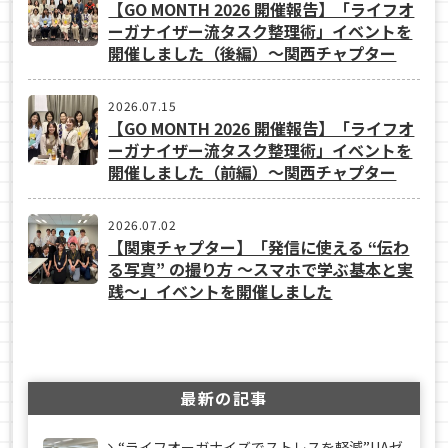
【GO MONTH 2026 開催報告】「ライフオ
ーガナイザー流タスク整理術」イベントを
開催しました（後編）～関西チャプター
2026.07.15
【GO MONTH 2026 開催報告】「ライフオ
ーガナイザー流タスク整理術」イベントを
開催しました（前編）～関西チャプター
2026.07.02
【関東チャプター】「発信に使える “伝わ
る写真” の撮り方 ～スマホで学ぶ基本と実
践～」イベントを開催しました
最新の記事
“ライフオーガナイズでストレスを軽減”UAゼ