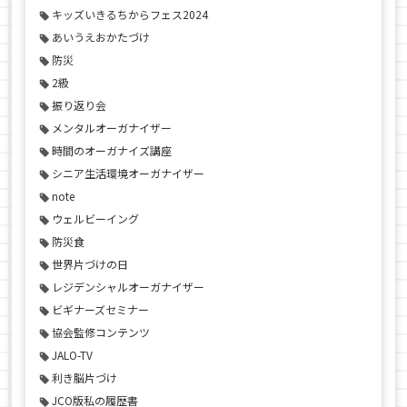
キッズいきるちからフェス2024
あいうえおかたづけ
防災
2級
振り返り会
メンタルオーガナイザー
時間のオーガナイズ講座
シニア生活環境オーガナイザー
note
ウェルビーイング
防災食
世界片づけの日
レジデンシャルオーガナイザー
ビギナーズセミナー
協会監修コンテンツ
JALO-TV
利き脳片づけ
JCO版私の履歴書