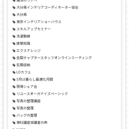
大分県インテリアコーディネーター協会
大分県
東京インテリアショーハウス
スキルアップセミナー
洗濯動線
建築知識
エクスナレッジ
全国チャプタースタッフオンラインミーティング
玄関収納
LOカフェ
5月は暮らし最適化月間
現場シェア会
リユースオーガナイズベーシック
写真の整理講座
写真の整理
バッグの整理
専科講座受講者の声