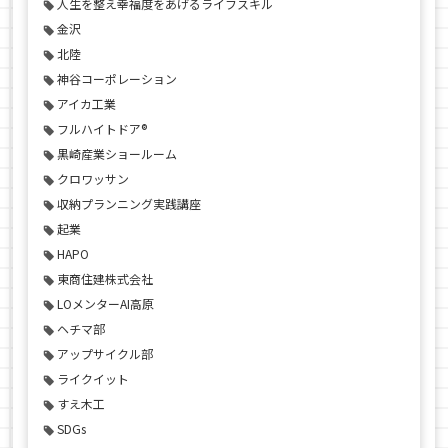
人生を整え幸福度をあげるライフスキル
金沢
北陸
神谷コーポレーション
アイカ工業
フルハイトドア®
黒崎産業ショールーム
クロワッサン
収納プランニング実践講座
起業
HAPO
東商住建株式会社
LOメンターAI高原
ヘチマ部
アップサイクル部
ライクイット
すえ木工
SDGs