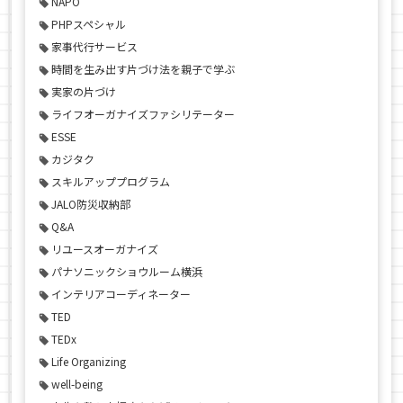
NAPO
PHPスペシャル
家事代行サービス
時間を生み出す片づけ法を親子で学ぶ
実家の片づけ
ライフオーガナイズファシリテーター
ESSE
カジタク
スキルアッププログラム
JALO防災収納部
Q&A
リユースオーガナイズ
パナソニックショウルーム横浜
インテリアコーディネーター
TED
TEDx
Life Organizing
well-being