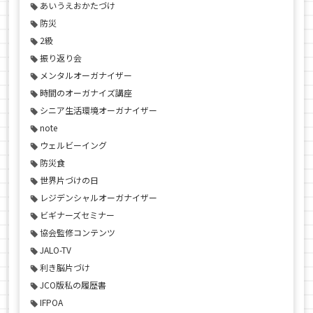
あいうえおかたづけ
防災
2級
振り返り会
メンタルオーガナイザー
時間のオーガナイズ講座
シニア生活環境オーガナイザー
note
ウェルビーイング
防災食
世界片づけの日
レジデンシャルオーガナイザー
ビギナーズセミナー
協会監修コンテンツ
JALO-TV
利き脳片づけ
JCO版私の履歴書
IFPOA