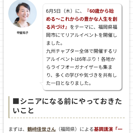
6月5日（木）に、
『60歳から始
める～これからの豊かな人生を創
る片づけ』
をテーマに、福岡県福
甲斐祐子
岡市にてリアルイベントを開催し
ました。
九州チャプター全体で開催するリ
アルイベントは6年ぶり！各地か
らライフオーガナイザーも集ま
り、多くの学びや気づきを共有し
た一日となりました。
■シニアになる前にやっておきた
いこと
まずは、
鶴﨑佳世さん
（福岡県）による
基調講演「一