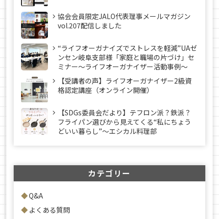
協会会員限定JALO代表理事メールマガジン
vol.207配信しました
“ライフオーガナイズでストレスを軽減”UAゼ
ンセン岐阜支部様「家庭と職場の片づけ」セ
ミナー～ライフオーガナイザー活動事例〜
【受講者の声】ライフオーガナイザー2級資
格認定講座（オンライン開催）
【SDGs委員会だより】テフロン派？鉄派？
フライパン選びから見えてくる“私にちょう
どいい暮らし”～エシカル料理部
カテゴリー
Q&A
よくある質問