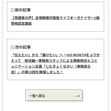
前の記事
【受講者の声】会場開催対面版ライフオーガナイザー1級
資格認定講座
次の記事
「伝えたい」から「届けたい」へ ～GO MONTHをふりか
えって 発信編～事務局スタッフによる情報発信＆コミ
ュニケーション企画「じむきょくなかい（事務局な
会）」の第22回を開催しました！
一覧へ戻る