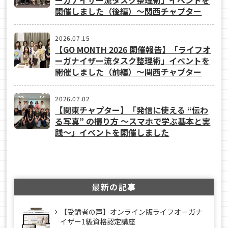
開催しました（後編）～関西チャプター
2026.07.15
【GO MONTH 2026 開催報告】「ライフオ
ーガナイザー流タスク整理術」イベントを
開催しました（前編）～関西チャプター
2026.07.02
【関東チャプター】「発信に使える “伝わ
る写真” の撮り方 ～スマホで学ぶ基本と実
践～」イベントを開催しました
最新の記事
【受講者の声】オンライン版ライフオーガナ
イザー1級資格認定講座