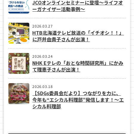
JCOオンラインセミナーに登壇〜ライフオ
ーガナイザー活動事例〜
2026.03.27
HTB北海道テレビ放送の「イチオシ！！」
に戸井由貴子さんが出演！
2026.03.24
NHK Eテレの「おとな時間研究所」にかみ
て理恵子さんが出演！
2026.03.18
【SDGs委員会だより】つながりを力に、
今年も“エシカル料理部”発信します！～エ
シカル料理部