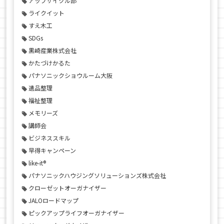
アップサイクル部
ライクイット
すえ木工
SDGs
黒崎産業株式会社
かたづけかるた
パナソニックショウルーム大阪
遺品整理
福祉整理
メモリーズ
講師会
ビジネススキル
早得キャンペーン
like-it®
パナソニックハウジングソリューションズ株式会社
クローゼットオーガナイザー
JALOロードマップ
ピックアップライフオーガナイザー