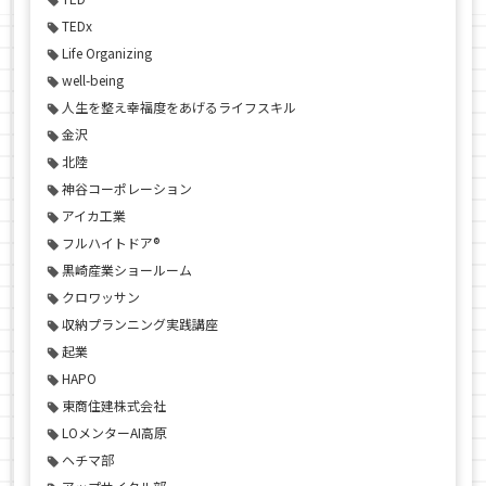
TEDx
Life Organizing
well-being
人生を整え幸福度をあげるライフスキル
金沢
北陸
神谷コーポレーション
アイカ工業
フルハイトドア®
黒崎産業ショールーム
クロワッサン
収納プランニング実践講座
起業
HAPO
東商住建株式会社
LOメンターAI高原
ヘチマ部