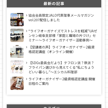
最新の記事
協会会員限定JALO代表理事メールマガジン
vol.207配信しました
“ライフオーガナイズでストレスを軽減”UAゼ
ンセン岐阜支部様「家庭と職場の片づけ」セ
ミナー～ライフオーガナイザー活動事例〜
【受講者の声】ライフオーガナイザー2級資
格認定講座（オンライン開催）
【SDGs委員会だより】テフロン派？鉄派？
フライパン選びから見えてくる“私にちょう
どいい暮らし”～エシカル料理部
ライフオーガナイザー2級資格認定講座 開催
日程のご案内