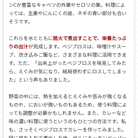
ンCが豊富なキャベツの外葉やセロリの葉。料理によ
っては、生姜やにんにくの皮、ネギの青い部分も合い
そうです。
これらを水とともに
弱火で煮出すことで、栄養たっぷ
りの出汁
が完成します。ベジブロスは、味噌汁やスー
プ、炊き込みご飯など、さまざまな料理に活用できま
す。ただ、「出来上がったベジブロスを味見してみた
ら、えぐみが気になり、結局使わずにロスしてしまっ
た」という声もありました。
野菜の中には、熱を加えるとえぐみや苦みが強くなる
ものや、においが強いものもあるため、使う料理によ
っても調整が必要かもしれません。また、カレーなど
味の濃い料理に使うというのもひとつの方法です。私
も、さっそくベジブロスでカレーを作ってみました。
鍋に皮を入れて煮出した後、ザルにキッチンペーパー