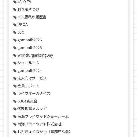
JALO-TV
利き脳片づけ
JCO版私の履歴書
IFPOA
JCO
gomonth2026
gomonth2025
WorldOrganizingDay
ショールーム
gomonth2024
法人向けサービス
会員サポート
ライフオーガナイズ
SDGs委員会
代表理事メルマガ
南海プライウッドショールーム
南海プライウッド株式会社
じむきょくなかい（事務局な会）