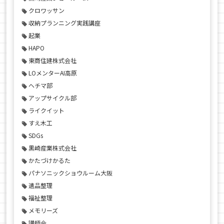
クロワッサン
収納プランニング実践講座
起業
HAPO
東商住建株式会社
LOメンターAI高原
ヘチマ部
アップサイクル部
ライクイット
すえ木工
SDGs
黒崎産業株式会社
かたづけかるた
パナソニックショウルーム大阪
遺品整理
福祉整理
メモリーズ
講師会