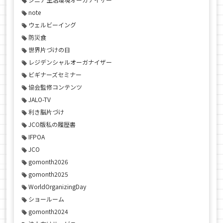
note
ウェルビーイング
防災食
世界片づけの日
レジデンシャルオーガナイザー
ビギナーズセミナー
協会監修コンテンツ
JALO-TV
利き脳片づけ
JCO版私の履歴書
IFPOA
JCO
gomonth2026
gomonth2025
WorldOrganizingDay
ショールーム
gomonth2024