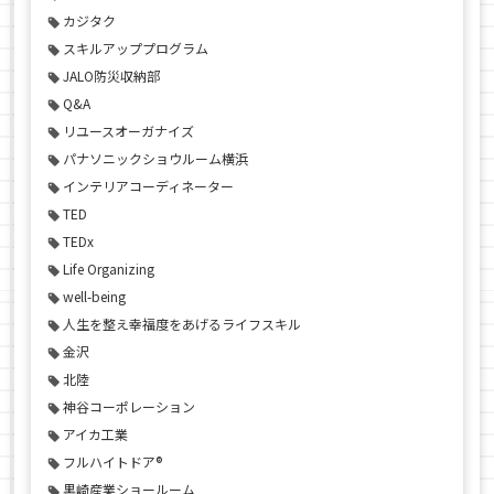
カジタク
スキルアッププログラム
JALO防災収納部
Q&A
リユースオーガナイズ
パナソニックショウルーム横浜
インテリアコーディネーター
TED
TEDx
Life Organizing
well-being
人生を整え幸福度をあげるライフスキル
金沢
北陸
神谷コーポレーション
アイカ工業
フルハイトドア®
黒崎産業ショールーム