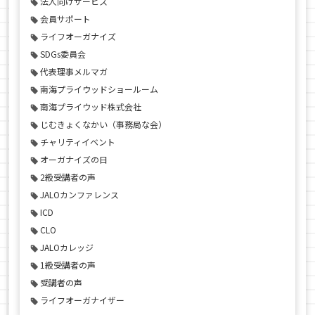
法人向けサービス
会員サポート
ライフオーガナイズ
SDGs委員会
代表理事メルマガ
南海プライウッドショールーム
南海プライウッド株式会社
じむきょくなかい（事務局な会）
チャリティイベント
オーガナイズの日
2級受講者の声
JALOカンファレンス
ICD
CLO
JALOカレッジ
1級受講者の声
受講者の声
ライフオーガナイザー