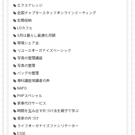
エクスナレッジ
全国チャプタースタッフオンラインミーティング
玄関収納
LOカフェ
5月は暮らし最適化月間
現場シェア会
リユースオーガナイズベーシック
写真の整理講座
写真の整理
バッグの整理
専科講座受講者の声
NAPO
PHPスペシャル
家事代行サービス
時間を生み出す片づけ法を親子で学ぶ
実家の片づけ
ライフオーガナイズファシリテーター
ESSE