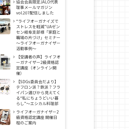
協会会員限定JALO代表
理事メールマガジン
vol.207配信しました
“ライフオーガナイズで
ストレスを軽減”UAゼン
セン岐阜支部様「家庭と
職場の片づけ」セミナー
～ライフオーガナイザー
活動事例〜
【受講者の声】ライフオ
ーガナイザー2級資格認
定講座（オンライン開
催）
【SDGs委員会だより】
テフロン派？鉄派？フラ
イパン選びから見えてく
る“私にちょうどいい暮
らし”～エシカル料理部
ライフオーガナイザー2
級資格認定講座 開催日
程のご案内