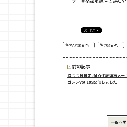
ザー資格認定講座の詳細や
2級受講者の声
受講者の声
前の記事
協会会員限定JALO代表理事メー
ガジンvol.185配信しました
一覧へ戻