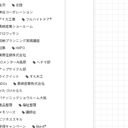
金沢
北陸
神谷コーポレーション
アイカ工業
フルハイトドア®
黒崎産業ショールーム
クロワッサン
収納プランニング実践講座
起業
HAPO
東商住建株式会社
LOメンターAI高原
ヘチマ部
アップサイクル部
ライクイット
すえ木工
SDGs
黒崎産業株式会社
かたづけかるた
パナソニックショウルーム大阪
遺品整理
福祉整理
メモリーズ
講師会
ビジネススキル
早得キャンペーン
like-it®