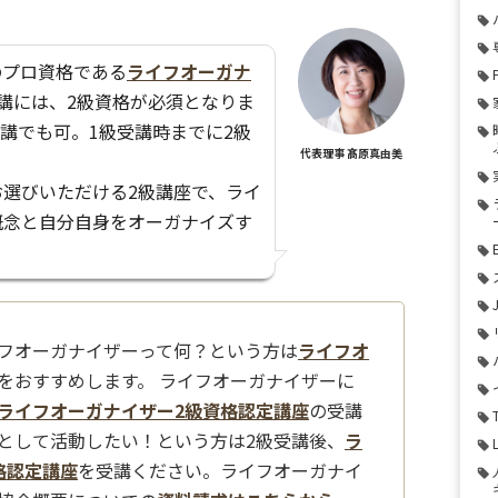
のプロ資格である
ライフオーガナ
講には、2級資格が必須となりま
受講でも可。1級受講時までに2級
代表理事 髙原真由美
選びいただける2級講座で、ライ
概念と自分自身をオーガナイズす
？
フオーガナイザーって何？という方は
ライフオ
をおすすめします。 ライフオーガナイザーに
ライフオーガナイザー2級資格認定講座
の受講
として活動したい！という方は2級受講後、
ラ
格認定講座
を受講ください。ライフオーガナイ