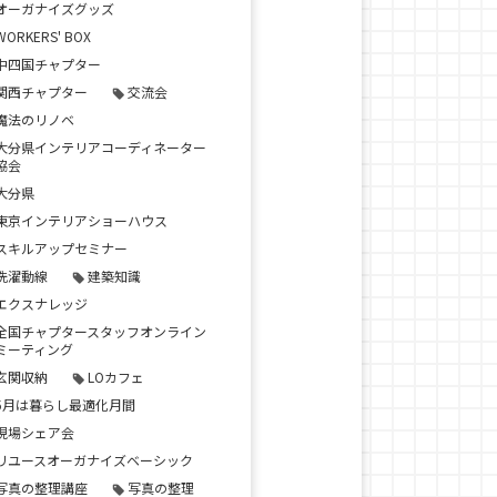
オーガナイズグッズ
WORKERS' BOX
中四国チャプター
関西チャプター
交流会
魔法のリノベ
大分県インテリアコーディネーター
協会
大分県
東京インテリアショーハウス
スキルアップセミナー
洗濯動線
建築知識
エクスナレッジ
全国チャプタースタッフオンライン
ミーティング
玄関収納
LOカフェ
5月は暮らし最適化月間
現場シェア会
リユースオーガナイズベーシック
写真の整理講座
写真の整理