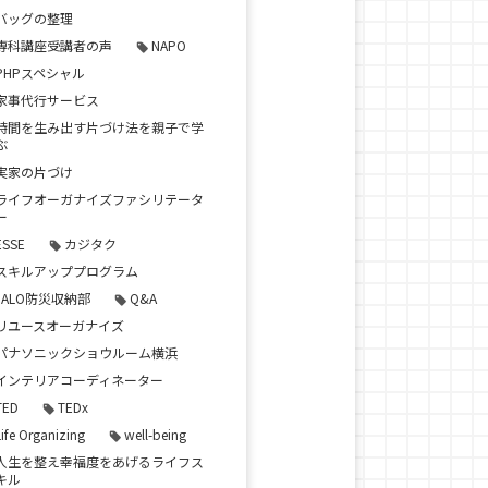
バッグの整理
専科講座受講者の声
NAPO
PHPスペシャル
家事代行サービス
時間を生み出す片づけ法を親子で学
ぶ
実家の片づけ
ライフオーガナイズファシリテータ
ー
ESSE
カジタク
スキルアッププログラム
JALO防災収納部
Q&A
リユースオーガナイズ
パナソニックショウルーム横浜
インテリアコーディネーター
TED
TEDx
Life Organizing
well-being
人生を整え幸福度をあげるライフス
キル