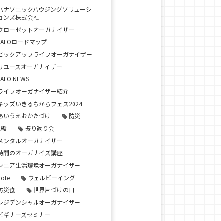
パナソニックハウジングソリューシ
ョンズ株式会社
クローゼットオーガナイザー
JALOロードマップ
ピックアップライフオーガナイザー
リユースオーガナイザー
JALO NEWS
ライフオーガナイザー紹介
キッズいきるちからフェス2024
あいうえおかたづけ
防災
2級
振り返り会
メンタルオーガナイザー
時間のオーガナイズ講座
シニア生活環境オーガナイザー
note
ウェルビーイング
防災食
世界片づけの日
レジデンシャルオーガナイザー
ビギナーズセミナー