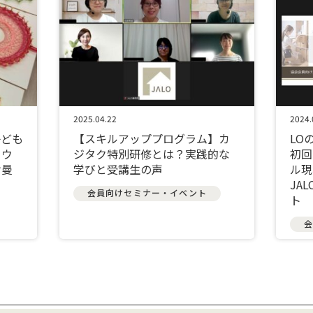
2025.04.22
2024.
子ども
【スキルアッププログラム】カ
LO
イウ
ジタク特別研修とは？実践的な
初回
け曼
学びと受講生の声
ル現
JA
会員向けセミナー・イベント
ト