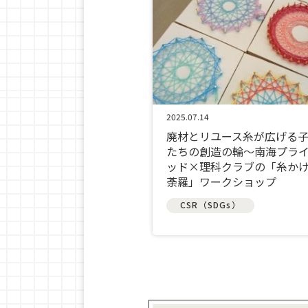
2025.07.14
廃材とリユース糸が広げる
たちの創造の輪～南海プラ
ッド×理科クラブの「糸か
荼羅」ワークショップ
CSR（SDGs）