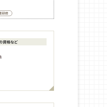
業研修
の資格など
級