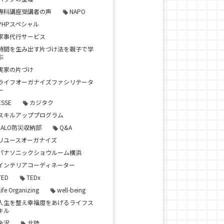
専科講座受講者の声
NAPO
PHPスペシャル
家事代行サービス
時間を生み出す片づけ法を親子で学
ぶ
実家の片づけ
ライフオーガナイズファシリテータ
ー
ESSE
カジタク
スキルアッププログラム
JALO防災収納部
Q&A
リユースオーガナイズ
パナソニックショウルーム横浜
インテリアコーディネーター
TED
TEDx
Life Organizing
well-being
人生を整え幸福度をあげるライフス
キル
金沢
北陸