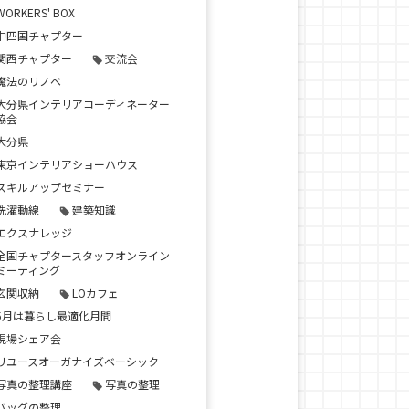
WORKERS' BOX
中四国チャプター
関西チャプター
交流会
魔法のリノベ
大分県インテリアコーディネーター
協会
大分県
東京インテリアショーハウス
スキルアップセミナー
洗濯動線
建築知識
エクスナレッジ
全国チャプタースタッフオンライン
ミーティング
玄関収納
LOカフェ
5月は暮らし最適化月間
現場シェア会
リユースオーガナイズベーシック
写真の整理講座
写真の整理
バッグの整理