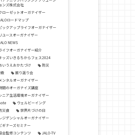
ョンズ株式会社
クローゼットオーガナイザー
JALOロードマップ
ピックアップライフオーガナイザー
リユースオーガナイザー
JALO NEWS
ライフオーガナイザー紹介
キッズいきるちからフェス2024
あいうえおかたづけ
防災
2級
振り返り会
メンタルオーガナイザー
時間のオーガナイズ講座
シニア生活環境オーガナイザー
note
ウェルビーイング
防災食
世界片づけの日
レジデンシャルオーガナイザー
ビギナーズセミナー
協会監修コンテンツ
JALO-TV