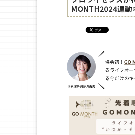
MONTH2024
協会初！
GO 
るライフオー
る今だけのキ
代表理事 髙原真由美