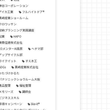
神谷コーポレーション
アイカ工業
フルハイトドア®
黒崎産業ショールーム
クロワッサン
収納プランニング実践講座
起業
HAPO
東商住建株式会社
LOメンターAI高原
ヘチマ部
アップサイクル部
ライクイット
すえ木工
SDGs
黒崎産業株式会社
かたづけかるた
パナソニックショウルーム大阪
遺品整理
福祉整理
メモリーズ
講師会
ビジネススキル
早得キャンペーン
like-it®
パナソニックハウジングソリューシ