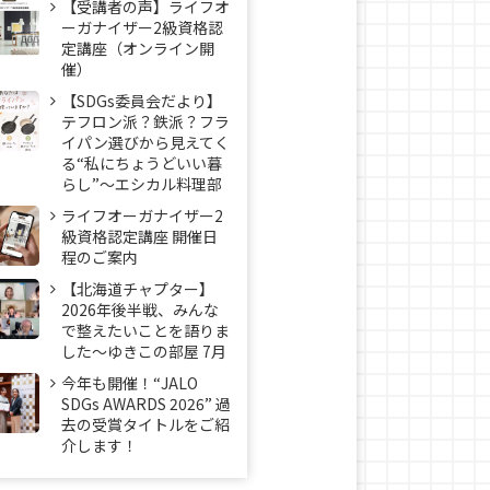
【受講者の声】ライフオ
ーガナイザー2級資格認
定講座（オンライン開
催）
【SDGs委員会だより】
テフロン派？鉄派？フラ
イパン選びから見えてく
る“私にちょうどいい暮
らし”～エシカル料理部
ライフオーガナイザー2
級資格認定講座 開催日
程のご案内
【北海道チャプター】
2026年後半戦、みんな
で整えたいことを語りま
した～ゆきこの部屋 7月
今年も開催！“JALO
SDGs AWARDS 2026” 過
去の受賞タイトルをご紹
介します！