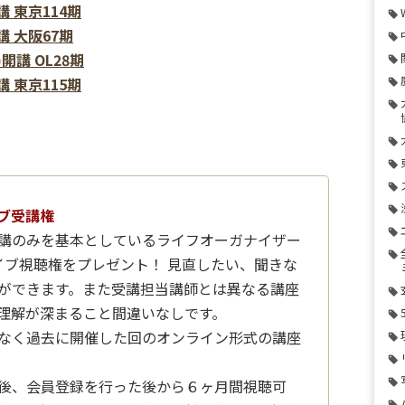
講 東京114期
開講 大阪67期
)開講 OL28期
講 東京115期
ブ受講権
講のみを基本としているライフオーガナイザー
イブ視聴権をプレゼント！ 見直したい、聞きな
ができます。また受講担当講師とは異なる講座
理解が深まること間違いなしです。
なく過去に開催した回のオンライン形式の講座
後、会員登録を行った後から６ヶ月間視聴可