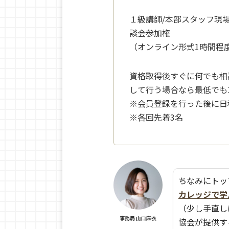
１級講師/本部スタッフ現
談会参加権
（オンライン形式1時間程
資格取得後すぐに何でも相
して行う場合なら最低でも1
※会員登録を行った後に日
※各回先着3名
ちなみにトッ
カレッジで学
（少し手直し
事務局 山口麻衣
協会が提供す