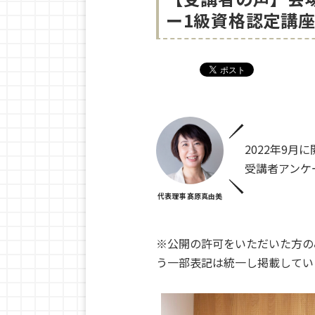
ー1級資格認定講
2022年9
受講者アンケ
代表理事 髙原真由美
※公開の許可をいただいた方の
う一部表記は統一し掲載してい