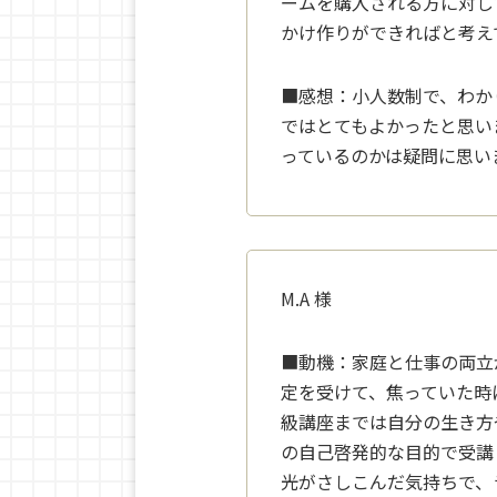
ームを購入される方に対し
かけ作りができればと考え
■感想：
小人数制で、わか
で
はとてもよかったと思い
っているのかは疑問に思い
M.A
様
■動機：
家庭と仕事の両立
定
を受けて、焦っていた時
級講座までは自分の生き方
の自己啓発的な目的で受講
光がさしこんだ気持ちで、