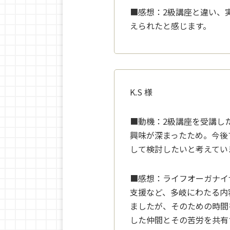
■感想：
2級講座と違い、
え
られたと感じます。
K.S
様
■動機：
2級講座を受講し
興
味が深まったため。今後
して検討したいと考えてい
■感想：
ライフオーガナイ
支
援など、多岐にわたる内
ましたが、そのための時間
した仲間とその苦労を共有