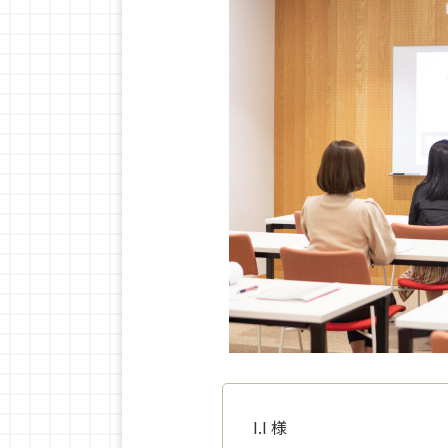
I.I
様