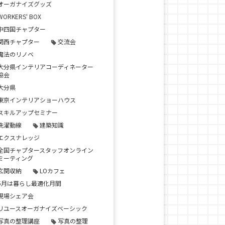
オーガナイズグッズ
WORKERS' BOX
中四国チャプター
関西チャプター
交流会
魔法のリノベ
大分県インテリアコーディネーター
協会
大分県
東京インテリアショーハウス
スキルアップセミナー
洗濯動線
建築知識
エクスナレッジ
全国チャプタースタッフオンライン
ミーティング
玄関収納
LOカフェ
5月は暮らし最適化月間
現場シェア会
リユースオーガナイズベーシック
写真の整理講座
写真の整理