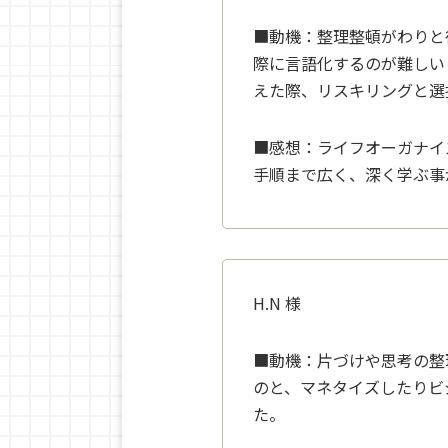
■動機：
整理整頓がわりと
際
に言語化するのが難しい
えた際、リスキリングと選
■感想：
ライフオーガナイ
手
順まで広く、深く学ぶ事
H.N
様
■動機：
片づけや思考の整
の
と、マネタイズしたりビ
た。