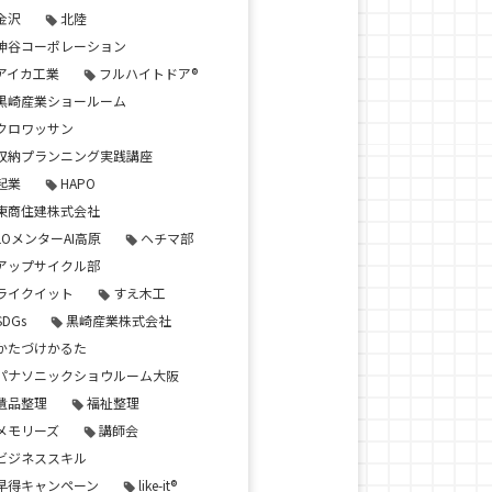
金沢
北陸
神谷コーポレーション
アイカ工業
フルハイトドア®
黒崎産業ショールーム
クロワッサン
収納プランニング実践講座
起業
HAPO
東商住建株式会社
LOメンターAI高原
ヘチマ部
アップサイクル部
ライクイット
すえ木工
SDGs
黒崎産業株式会社
かたづけかるた
パナソニックショウルーム大阪
遺品整理
福祉整理
メモリーズ
講師会
ビジネススキル
早得キャンペーン
like-it®