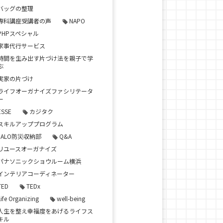
バッグの整理
専科講座受講者の声
NAPO
PHPスペシャル
家事代行サービス
時間を生み出す片づけ法を親子で学
ぶ
実家の片づけ
ライフオーガナイズファシリテータ
ー
ESSE
カジタク
スキルアッププログラム
JALO防災収納部
Q&A
リユースオーガナイズ
パナソニックショウルーム横浜
インテリアコーディネーター
TED
TEDx
Life Organizing
well-being
人生を整え幸福度をあげるライフス
キル