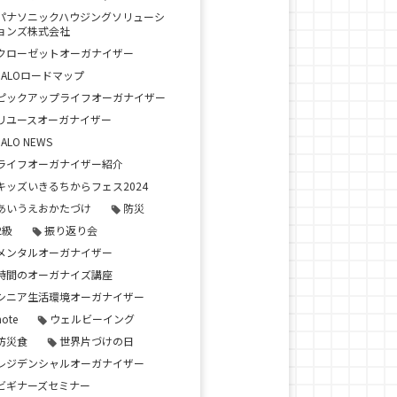
パナソニックハウジングソリューシ
ョンズ株式会社
クローゼットオーガナイザー
JALOロードマップ
ピックアップライフオーガナイザー
リユースオーガナイザー
JALO NEWS
ライフオーガナイザー紹介
キッズいきるちからフェス2024
あいうえおかたづけ
防災
2級
振り返り会
メンタルオーガナイザー
時間のオーガナイズ講座
シニア生活環境オーガナイザー
note
ウェルビーイング
防災食
世界片づけの日
レジデンシャルオーガナイザー
ビギナーズセミナー