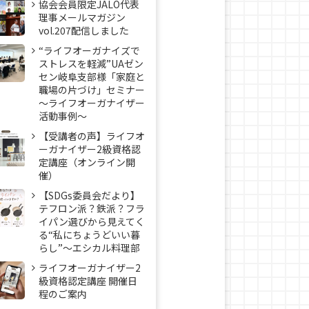
協会会員限定JALO代表
理事メールマガジン
vol.207配信しました
“ライフオーガナイズで
ストレスを軽減”UAゼン
セン岐阜支部様「家庭と
職場の片づけ」セミナー
～ライフオーガナイザー
活動事例〜
【受講者の声】ライフオ
ーガナイザー2級資格認
定講座（オンライン開
催）
【SDGs委員会だより】
テフロン派？鉄派？フラ
イパン選びから見えてく
る“私にちょうどいい暮
らし”～エシカル料理部
ライフオーガナイザー2
級資格認定講座 開催日
程のご案内