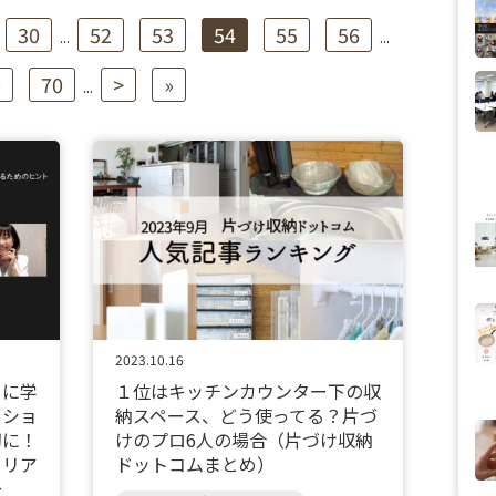
30
52
53
54
55
56
...
...
0
70
>
»
...
2023.10.16
ロに学
１位はキッチンカウンター下の収
ッショ
納スペース、どう使ってる？片づ
切に！
けのプロ6人の場合（片づけ収納
ャリア
ドットコムまとめ）
〜