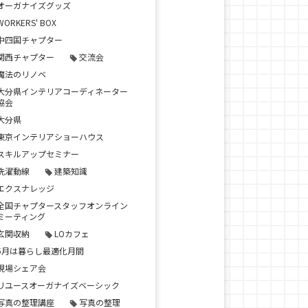
オーガナイズグッズ
WORKERS' BOX
中四国チャプター
関西チャプター
交流会
魔法のリノベ
大分県インテリアコーディネーター
協会
大分県
東京インテリアショーハウス
スキルアップセミナー
洗濯動線
建築知識
エクスナレッジ
全国チャプタースタッフオンライン
ミーティング
玄関収納
LOカフェ
5月は暮らし最適化月間
現場シェア会
リユースオーガナイズベーシック
写真の整理講座
写真の整理