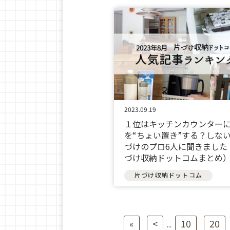
2023.09.19
１位はキッチンカウンター
を“ちょい置き”する？しな
づけのプロ6人に聞きました
づけ収納ドットコムまとめ
片づけ収納ドットコム
«
<
10
20
...