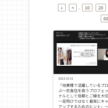
«
<
10
20
...
6
2023.10.31
「他業種で活躍しているプ
ぶ〜衣食住を扱うプロフェ
ナルとして信頼とご縁を大
一足飛びではなく着実にキ
アップするためのヒント」