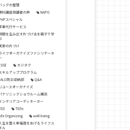
バッグの整理
専科講座受講者の声
NAPO
PHPスペシャル
家事代行サービス
時間を生み出す片づけ法を親子で学
ぶ
実家の片づけ
ライフオーガナイズファシリテータ
ー
ESSE
カジタク
スキルアッププログラム
JALO防災収納部
Q&A
リユースオーガナイズ
パナソニックショウルーム横浜
インテリアコーディネーター
TED
TEDx
Life Organizing
well-being
人生を整え幸福度をあげるライフス
キル