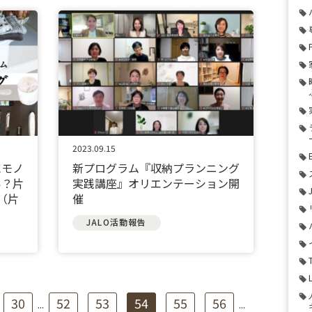
2023.09.15
にモノ
新プログラム『収納プランニング
い？片
実践講座』オリエンテーション開
（片
催
）
JALO活動報告
30
52
53
54
55
56
...
...