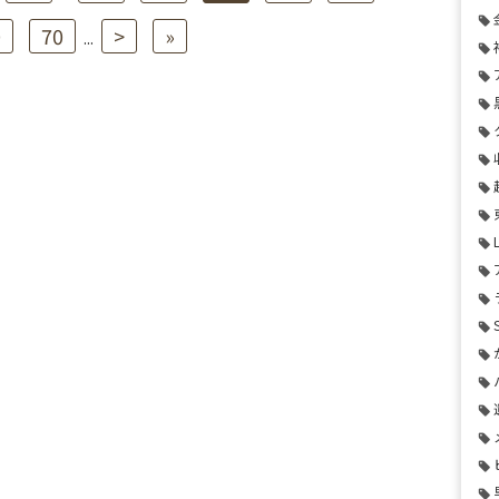
0
70
>
»
...