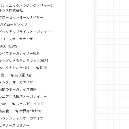
パナソニックハウジングソリューシ
ョンズ株式会社
クローゼットオーガナイザー
JALOロードマップ
ピックアップライフオーガナイザー
リユースオーガナイザー
JALO NEWS
ライフオーガナイザー紹介
キッズいきるちからフェス2024
あいうえおかたづけ
防災
2級
振り返り会
メンタルオーガナイザー
時間のオーガナイズ講座
シニア生活環境オーガナイザー
note
ウェルビーイング
防災食
世界片づけの日
レジデンシャルオーガナイザー
ビギナーズセミナー