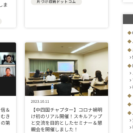
片づけ収納ドットコム
しま
2023.10.11
発信＆
【中四国チャプター】コロナ禍明
じむき
け初のリアル開催！スキルアップ
」の第
と交流を目的としたセミナー＆懇
親会を開催しました！