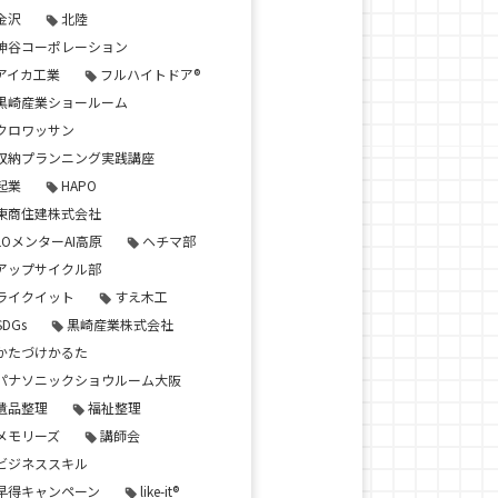
金沢
北陸
神谷コーポレーション
アイカ工業
フルハイトドア®
黒崎産業ショールーム
クロワッサン
収納プランニング実践講座
起業
HAPO
東商住建株式会社
LOメンターAI高原
ヘチマ部
アップサイクル部
ライクイット
すえ木工
SDGs
黒崎産業株式会社
かたづけかるた
パナソニックショウルーム大阪
遺品整理
福祉整理
メモリーズ
講師会
ビジネススキル
早得キャンペーン
like-it®