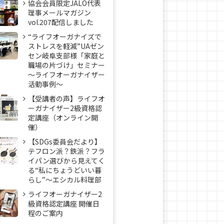
協会会員限定JALO代表
理事メールマガジン
vol.207配信しました
“ライフオーガナイズで
ストレスを軽減”UAゼン
セン岐阜支部様「家庭と
職場の片づけ」セミナー
～ライフオーガナイザー
活動事例〜
【受講者の声】ライフオ
ーガナイザー2級資格認
定講座（オンライン開
催）
【SDGs委員会だより】
テフロン派？鉄派？フラ
イパン選びから見えてく
る“私にちょうどいい暮
らし”～エシカル料理部
ライフオーガナイザー2
級資格認定講座 開催日
程のご案内