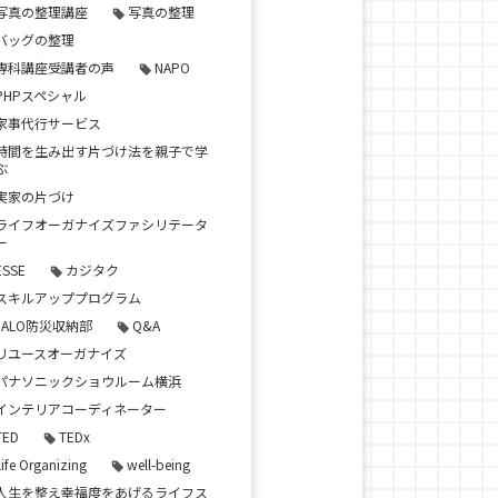
写真の整理講座
写真の整理
バッグの整理
専科講座受講者の声
NAPO
PHPスペシャル
家事代行サービス
時間を生み出す片づけ法を親子で学
ぶ
実家の片づけ
ライフオーガナイズファシリテータ
ー
ESSE
カジタク
スキルアッププログラム
JALO防災収納部
Q&A
リユースオーガナイズ
パナソニックショウルーム横浜
インテリアコーディネーター
TED
TEDx
Life Organizing
well-being
人生を整え幸福度をあげるライフス