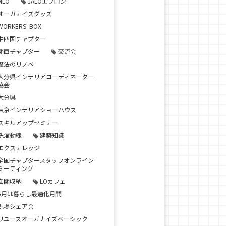
MLO
JALOエプロン
オーガナイズグッズ
WORKERS' BOX
中四国チャプター
関西チャプター
交流会
魔法のリノベ
大分県インテリアコーディネーター
協会
大分県
東京インテリアショーハウス
スキルアップセミナー
洗濯動線
建築知識
エクスナレッジ
全国チャプタースタッフオンライン
ミーティング
玄関収納
LOカフェ
5月は暮らし最適化月間
現場シェア会
リユースオーガナイズベーシック