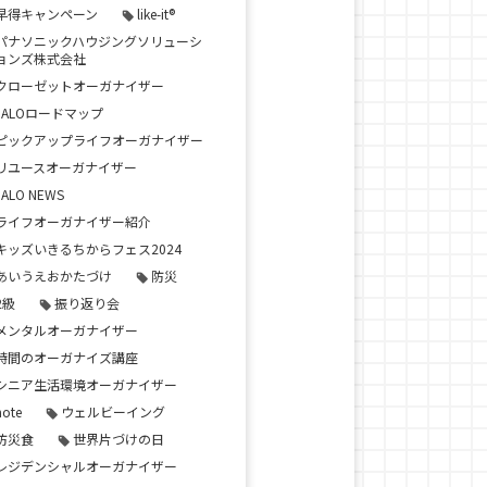
早得キャンペーン
like-it®
パナソニックハウジングソリューシ
ョンズ株式会社
クローゼットオーガナイザー
JALOロードマップ
ピックアップライフオーガナイザー
リユースオーガナイザー
JALO NEWS
ライフオーガナイザー紹介
キッズいきるちからフェス2024
あいうえおかたづけ
防災
2級
振り返り会
メンタルオーガナイザー
時間のオーガナイズ講座
シニア生活環境オーガナイザー
note
ウェルビーイング
防災食
世界片づけの日
レジデンシャルオーガナイザー