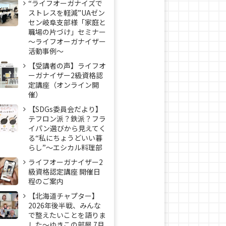
“ライフオーガナイズで
ストレスを軽減”UAゼン
セン岐阜支部様「家庭と
職場の片づけ」セミナー
～ライフオーガナイザー
活動事例〜
【受講者の声】ライフオ
ーガナイザー2級資格認
定講座（オンライン開
催）
【SDGs委員会だより】
テフロン派？鉄派？フラ
イパン選びから見えてく
る“私にちょうどいい暮
らし”～エシカル料理部
ライフオーガナイザー2
級資格認定講座 開催日
程のご案内
【北海道チャプター】
2026年後半戦、みんな
で整えたいことを語りま
した～ゆきこの部屋 7月