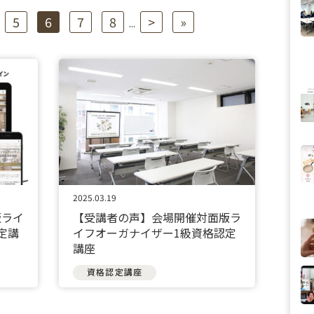
5
6
7
8
>
»
...
2025.03.19
版ライ
【受講者の声】会場開催対面版ラ
定講
イフオーガナイザー1級資格認定
講座
資格認定講座