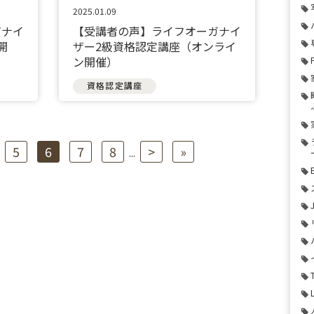
2025.01.09
ガナイ
【受講者の声】ライフオーガナイ
開
ザー2級資格認定講座（オンライ
ン開催）
資格認定講座
5
6
7
8
>
»
...