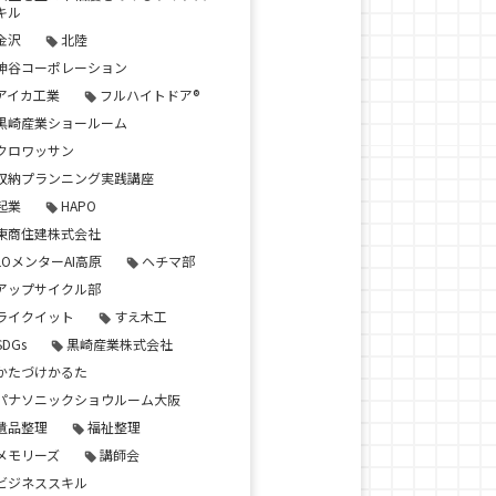
キル
金沢
北陸
神谷コーポレーション
アイカ工業
フルハイトドア®
黒崎産業ショールーム
クロワッサン
収納プランニング実践講座
起業
HAPO
東商住建株式会社
LOメンターAI高原
ヘチマ部
アップサイクル部
ライクイット
すえ木工
SDGs
黒崎産業株式会社
かたづけかるた
パナソニックショウルーム大阪
遺品整理
福祉整理
メモリーズ
講師会
ビジネススキル