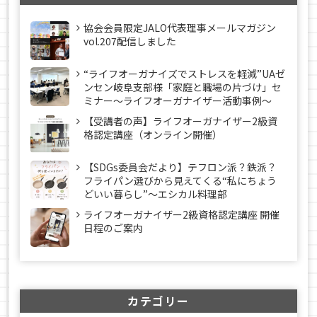
協会会員限定JALO代表理事メールマガジン
vol.207配信しました
“ライフオーガナイズでストレスを軽減”UAゼ
ンセン岐阜支部様「家庭と職場の片づけ」セ
ミナー～ライフオーガナイザー活動事例〜
【受講者の声】ライフオーガナイザー2級資
格認定講座（オンライン開催）
【SDGs委員会だより】テフロン派？鉄派？
フライパン選びから見えてくる“私にちょう
どいい暮らし”～エシカル料理部
ライフオーガナイザー2級資格認定講座 開催
日程のご案内
カテゴリー