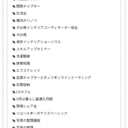
関西チャプター
交流会
魔法のリノベ
大分県インテリアコーディネーター協会
大分県
東京インテリアショーハウス
スキルアップセミナー
洗濯動線
建築知識
エクスナレッジ
全国チャプタースタッフオンラインミーティング
玄関収納
LOカフェ
5月は暮らし最適化月間
現場シェア会
リユースオーガナイズベーシック
写真の整理講座
写真の整理