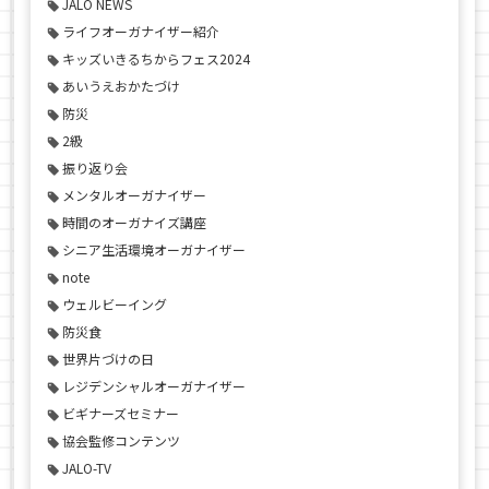
JALO NEWS
ライフオーガナイザー紹介
キッズいきるちからフェス2024
あいうえおかたづけ
防災
2級
振り返り会
メンタルオーガナイザー
時間のオーガナイズ講座
シニア生活環境オーガナイザー
note
ウェルビーイング
防災食
世界片づけの日
レジデンシャルオーガナイザー
ビギナーズセミナー
協会監修コンテンツ
JALO-TV