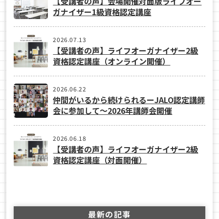
【受講者の声】会場開催対面版ライフオー
ガナイザー1級資格認定講座
2026.07.13
【受講者の声】ライフオーガナイザー2級
資格認定講座（オンライン開催）
2026.06.22
仲間がいるから続けられるーJALO認定講師
会に参加して～2026年講師会開催
2026.06.18
【受講者の声】ライフオーガナイザー2級
資格認定講座（対面開催）
最新の記事