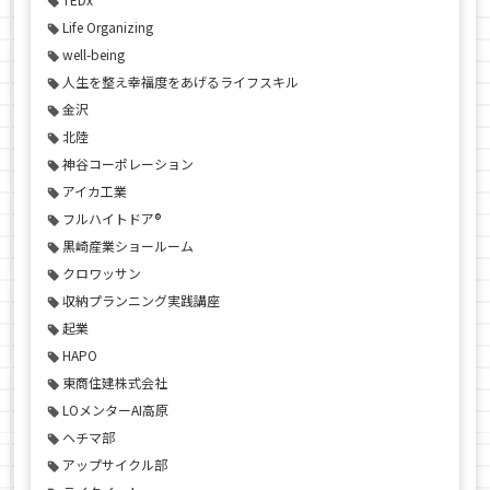
Life Organizing
well-being
人生を整え幸福度をあげるライフスキル
金沢
北陸
神谷コーポレーション
アイカ工業
フルハイトドア®
黒崎産業ショールーム
クロワッサン
収納プランニング実践講座
起業
HAPO
東商住建株式会社
LOメンターAI高原
ヘチマ部
アップサイクル部