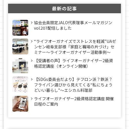
最新の記事
協会会員限定JALO代表理事メールマガジン
vol.207配信しました
“ライフオーガナイズでストレスを軽減”UAゼ
ンセン岐阜支部様「家庭と職場の片づけ」セ
ミナー～ライフオーガナイザー活動事例〜
【受講者の声】ライフオーガナイザー2級資
格認定講座（オンライン開催）
【SDGs委員会だより】テフロン派？鉄派？
フライパン選びから見えてくる“私にちょう
どいい暮らし”～エシカル料理部
ライフオーガナイザー2級資格認定講座 開催
日程のご案内