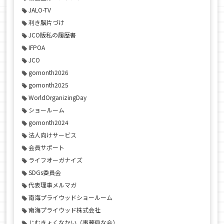
JALO-TV
利き脳片づけ
JCO版私の履歴書
IFPOA
JCO
gomonth2026
gomonth2025
WorldOrganizingDay
ショールーム
gomonth2024
法人向けサービス
会員サポート
ライフオーガナイズ
SDGs委員会
代表理事メルマガ
南海プライウッドショールーム
南海プライウッド株式会社
じむきょくなかい（事務局な会）