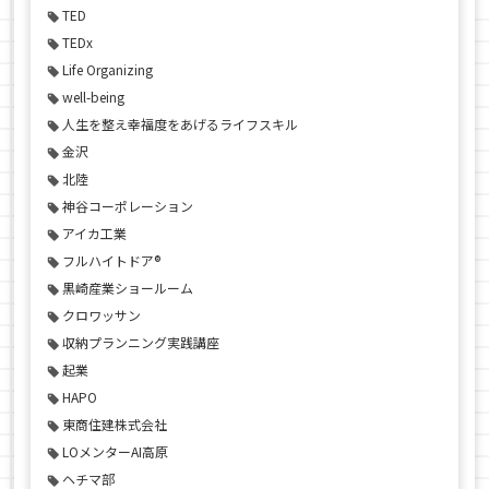
TED
TEDx
Life Organizing
well-being
人生を整え幸福度をあげるライフスキル
金沢
北陸
神谷コーポレーション
アイカ工業
フルハイトドア®
黒崎産業ショールーム
クロワッサン
収納プランニング実践講座
起業
HAPO
東商住建株式会社
LOメンターAI高原
ヘチマ部