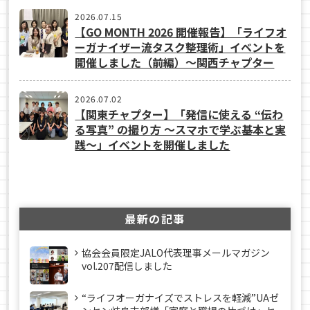
2026.07.15
【GO MONTH 2026 開催報告】「ライフオ
ーガナイザー流タスク整理術」イベントを
開催しました（前編）～関西チャプター
2026.07.02
【関東チャプター】「発信に使える “伝わ
る写真” の撮り方 ～スマホで学ぶ基本と実
践～」イベントを開催しました
最新の記事
協会会員限定JALO代表理事メールマガジン
vol.207配信しました
“ライフオーガナイズでストレスを軽減”UAゼ