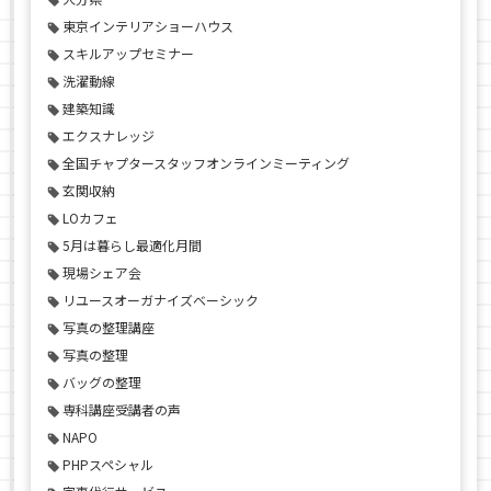
東京インテリアショーハウス
スキルアップセミナー
洗濯動線
建築知識
エクスナレッジ
全国チャプタースタッフオンラインミーティング
玄関収納
LOカフェ
5月は暮らし最適化月間
現場シェア会
リユースオーガナイズベーシック
写真の整理講座
写真の整理
バッグの整理
専科講座受講者の声
NAPO
PHPスペシャル