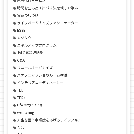
家事代行サービス
時間を生み出す片づけ法を親子で学ぶ
実家の片づけ
ライフオーガナイズファシリテーター
ESSE
カジタク
スキルアッププログラム
JALO防災収納部
Q&A
リユースオーガナイズ
パナソニックショウルーム横浜
インテリアコーディネーター
TED
TEDx
Life Organizing
well-being
人生を整え幸福度をあげるライフスキル
金沢