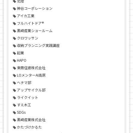
北陸
神谷コーポレーション
アイカ工業
フルハイトドア®
黒崎産業ショールーム
クロワッサン
収納プランニング実践講座
起業
HAPO
東商住建株式会社
LOメンターAI高原
ヘチマ部
アップサイクル部
ライクイット
すえ木工
SDGs
黒崎産業株式会社
かたづけかるた