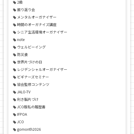
2級
振り返り会
メンタルオーガナイザー
時間のオーガナイズ講座
シニア生活環境オーガナイザー
note
ウェルビーイング
防災食
世界片づけの日
レジデンシャルオーガナイザー
ビギナーズセミナー
協会監修コンテンツ
JALO-TV
利き脳片づけ
JCO版私の履歴書
IFPOA
JCO
gomonth2026