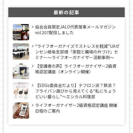
最新の記事
協会会員限定JALO代表理事メールマガジン
vol.207配信しました
“ライフオーガナイズでストレスを軽減”UAゼ
ンセン岐阜支部様「家庭と職場の片づけ」セ
ミナー～ライフオーガナイザー活動事例〜
【受講者の声】ライフオーガナイザー2級資
格認定講座（オンライン開催）
【SDGs委員会だより】テフロン派？鉄派？
フライパン選びから見えてくる“私にちょう
どいい暮らし”～エシカル料理部
ライフオーガナイザー2級資格認定講座 開催
日程のご案内