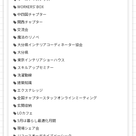
WORKERS' BOX
中四国チャプター
関西チャプター
交流会
魔法のリノベ
大分県インテリアコーディネーター協会
大分県
東京インテリアショーハウス
スキルアップセミナー
洗濯動線
建築知識
エクスナレッジ
全国チャプタースタッフオンラインミーティング
玄関収納
LOカフェ
5月は暮らし最適化月間
現場シェア会
リユースオーガナイズベーシック