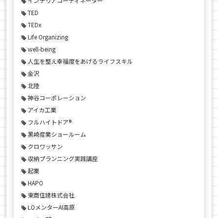
インテリアコーディネーター
TED
TEDx
Life Organizing
well-being
人生を整え幸福度をあげるライフスキル
金沢
北陸
神谷コーポレーション
アイカ工業
フルハイトドア®
黒崎産業ショールーム
クロワッサン
収納プランニング実践講座
起業
HAPO
東商住建株式会社
LOメンターAI高原