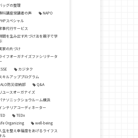
バッグの整理
専科講座受講者の声
NAPO
PHPスペシャル
家事代行サービス
時間を生み出す片づけ法を親子で学
ぶ
実家の片づけ
ライフオーガナイズファシリテータ
ー
ESSE
カジタク
スキルアッププログラム
JALO防災収納部
Q&A
リユースオーガナイズ
パナソニックショウルーム横浜
インテリアコーディネーター
TED
TEDx
Life Organizing
well-being
人生を整え幸福度をあげるライフス
キル