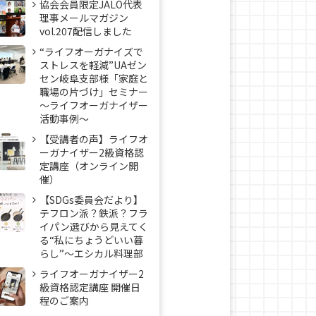
協会会員限定JALO代表
理事メールマガジン
vol.207配信しました
“ライフオーガナイズで
ストレスを軽減”UAゼン
セン岐阜支部様「家庭と
職場の片づけ」セミナー
～ライフオーガナイザー
活動事例〜
【受講者の声】ライフオ
ーガナイザー2級資格認
定講座（オンライン開
催）
【SDGs委員会だより】
テフロン派？鉄派？フラ
イパン選びから見えてく
る“私にちょうどいい暮
らし”～エシカル料理部
ライフオーガナイザー2
級資格認定講座 開催日
程のご案内