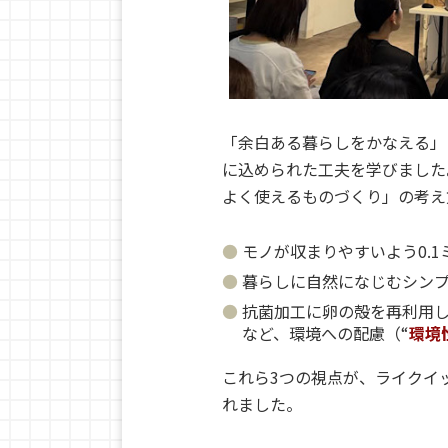
「余白ある暮らしをかなえる」
に込められた工夫を学びました
よく使えるものづくり」の考え
モノが収まりやすいよう
0.1
暮らしに自然になじむシンプ
抗菌加工に卵の殻を再利用
など、環境への配慮（“
環境
これら
3
つの視点が、ライクイ
れました。