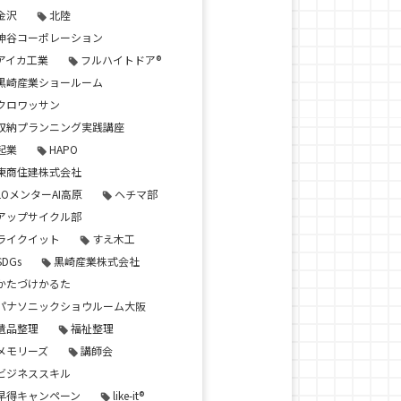
金沢
北陸
神谷コーポレーション
アイカ工業
フルハイトドア®
黒崎産業ショールーム
クロワッサン
収納プランニング実践講座
起業
HAPO
東商住建株式会社
LOメンターAI高原
ヘチマ部
アップサイクル部
ライクイット
すえ木工
SDGs
黒崎産業株式会社
かたづけかるた
パナソニックショウルーム大阪
遺品整理
福祉整理
メモリーズ
講師会
ビジネススキル
早得キャンペーン
like-it®