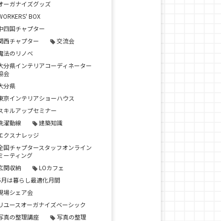
オーガナイズグッズ
WORKERS' BOX
中四国チャプター
関西チャプター
交流会
魔法のリノベ
大分県インテリアコーディネーター
協会
大分県
東京インテリアショーハウス
スキルアップセミナー
洗濯動線
建築知識
エクスナレッジ
全国チャプタースタッフオンライン
ミーティング
玄関収納
LOカフェ
5月は暮らし最適化月間
現場シェア会
リユースオーガナイズベーシック
写真の整理講座
写真の整理