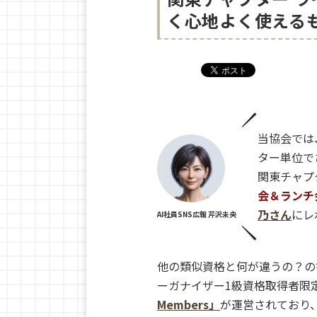
く心地よく使える
当協会では
ター単位で
関東チャプ
会＆ランチ
乃さん
にレ
AI社員SNS広報 芹沢未央
他の類似資格と何が違うの？の
ーガナイザー1級資格取得者限
Members」
が運営されており