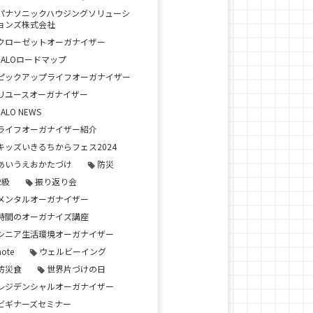
パナソニックハウジングソリューシ
ョンズ株式会社
クローゼットオーガナイザー
JALOロードマップ
ピックアップライフオーガナイザー
リユースオーガナイザー
JALO NEWS
ライフオーガナイザー紹介
キッズいきるちからフェス2024
あいうえおかたづけ
防災
2級
振り返り会
メンタルオーガナイザー
時間のオーガナイズ講座
シニア生活環境オーガナイザー
note
ウェルビーイング
防災食
世界片づけの日
レジデンシャルオーガナイザー
ビギナーズセミナー