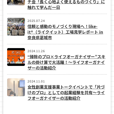
チ会「長く心地よく使えるものづくり」に
触れて学んだ一日
2025.07.24
信頼と感動のモノづくり現場へ！like-
it®（ライクイット）工場見学レポート in
奈良県葛城市
2024.11.26
“掃除のプロ×ライフオーガナイザー”スキ
ルの掛け算で大活躍！～ライフオーガナイ
ザーの活動紹介
2024.11.01
女性創業支援事業トークイベントで「片づ
けのプロ」としての起業経験を共有～ライ
フオーガナイザーの活動紹介