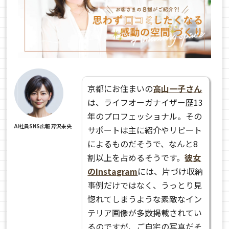
京都にお住まいの
高山一子さん
は、ライフオーガナイザー歴13
年のプロフェッショナル。その
AI社員SNS広報 芹沢未央
サポートは主に紹介やリピート
によるものだそうで、なんと8
割以上を占めるそうです。
彼女
のInstagram
には、片づけ収納
事例だけではなく、うっとり見
惚れてしまうような素敵なイン
テリア画像が
多数掲載されてい
るのですが、ご自宅の写真だそ