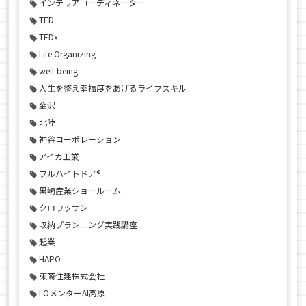
インテリアコーディネーター
TED
TEDx
Life Organizing
well-being
人生を整え幸福度をあげるライフスキル
金沢
北陸
神谷コーポレーション
アイカ工業
フルハイトドア®
黒崎産業ショールーム
クロワッサン
収納プランニング実践講座
起業
HAPO
東商住建株式会社
LOメンターAI高原