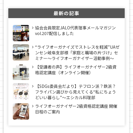
最新の記事
協会会員限定JALO代表理事メールマガジン
vol.207配信しました
“ライフオーガナイズでストレスを軽減”UAゼ
ンセン岐阜支部様「家庭と職場の片づけ」セ
ミナー～ライフオーガナイザー活動事例〜
【受講者の声】ライフオーガナイザー2級資
格認定講座（オンライン開催）
【SDGs委員会だより】テフロン派？鉄派？
フライパン選びから見えてくる“私にちょう
どいい暮らし”～エシカル料理部
ライフオーガナイザー2級資格認定講座 開催
日程のご案内