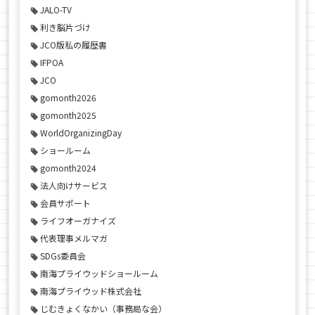
JALO-TV
利き脳片づけ
JCO版私の履歴書
IFPOA
JCO
gomonth2026
gomonth2025
WorldOrganizingDay
ショールーム
gomonth2024
法人向けサービス
会員サポート
ライフオーガナイズ
代表理事メルマガ
SDGs委員会
南海プライウッドショールーム
南海プライウッド株式会社
じむきょくなかい（事務局な会）