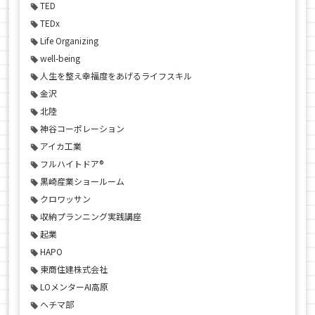
TED
TEDx
Life Organizing
well-being
人生を整え幸福度をあげるライフスキル
金沢
北陸
神谷コーポレーション
アイカ工業
フルハイトドア®
黒崎産業ショールーム
クロワッサン
収納プランニング実践講座
起業
HAPO
東商住建株式会社
LOメンターAI高原
ヘチマ部