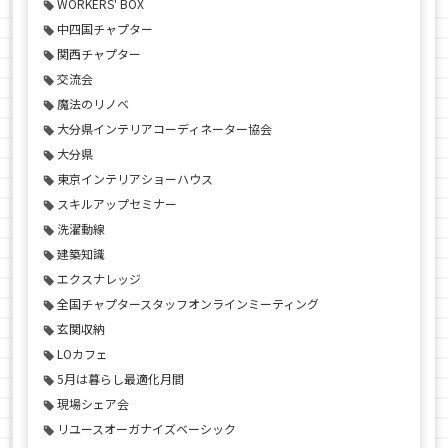
WORKERS' BOX
中四国チャプター
関西チャプター
交流会
魔法のリノベ
大分県インテリアコーディネーター協会
大分県
東京インテリアショーハウス
スキルアップセミナー
洗濯動線
建築知識
エクスナレッジ
全国チャプタースタッフオンラインミーティング
玄関収納
LOカフェ
5月は暮らし最適化月間
現場シェア会
リユースオーガナイズベーシック