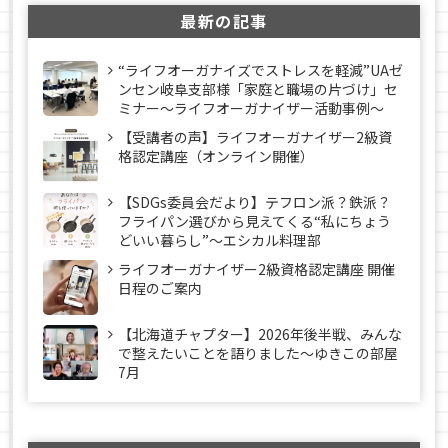
最新の記事
“ライフオーガナイズでストレスを軽減”UAゼ
ンセン岐阜支部様「家庭と職場の片づけ」セ
ミナー～ライフオーガナイザー活動事例〜
【受講者の声】ライフオーガナイザー2級資
格認定講座（オンライン開催）
【SDGs委員会だより】テフロン派？鉄派？
フライパン選びから見えてくる“私にちょう
どいい暮らし”～エシカル料理部
ライフオーガナイザー2級資格認定講座 開催
日程のご案内
【北海道チャプター】2026年後半戦、みんな
で整えたいことを語りました～ゆきこの部屋
7月