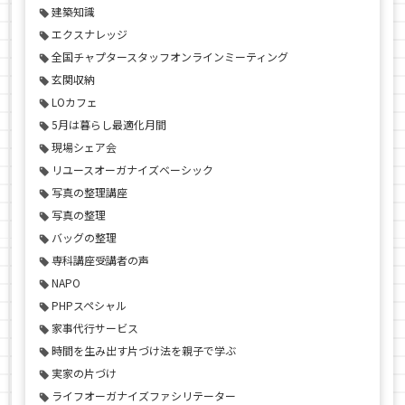
建築知識
エクスナレッジ
全国チャプタースタッフオンラインミーティング
玄関収納
LOカフェ
5月は暮らし最適化月間
現場シェア会
リユースオーガナイズベーシック
写真の整理講座
写真の整理
バッグの整理
専科講座受講者の声
NAPO
PHPスペシャル
家事代行サービス
時間を生み出す片づけ法を親子で学ぶ
実家の片づけ
ライフオーガナイズファシリテーター