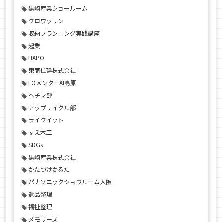
黒崎産業ショールーム
クロワッサン
収納プランニング実践講座
起業
HAPO
東商住建株式会社
LOメンターAI高原
ヘチマ部
アップサイクル部
ライクイット
すえ木工
SDGs
黒崎産業株式会社
かたづけかるた
パナソニックショウルーム大阪
遺品整理
福祉整理
メモリーズ