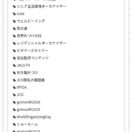
シニア生活環境オーガナイザー
note
ウェルビーイング
防災食
世界片づけの日
レジデンシャルオーガナイザー
ビギナーズセミナー
協会監修コンテンツ
JALO-TV
利き脳片づけ
JCO版私の履歴書
IFPOA
JCO
gomonth2026
gomonth2025
WorldOrganizingDay
ショールーム
gomonth2024