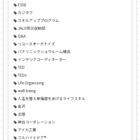
ESSE
カジタク
スキルアッププログラム
JALO防災収納部
Q&A
リユースオーガナイズ
パナソニックショウルーム横浜
インテリアコーディネーター
TED
TEDx
Life Organizing
well-being
人生を整え幸福度をあげるライフスキル
金沢
北陸
神谷コーポレーション
アイカ工業
フルハイトドア®